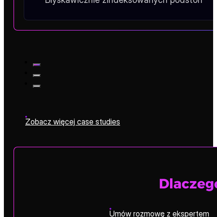
0
Błędów w bazie danych
8000+
Błyskawicznie zindeksowanych podston