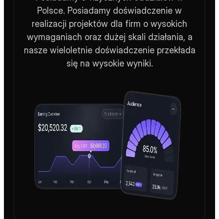
SEO
Najczęściej oceniana agencja SEO w
Polsce, z tysiącami fraz w TOP wyników
wyszukiwania. Posiadamy dominującą
pozycję na polskim rynku. Jesteśmy
wielokrotnie nagradzaną agencją SEO.
Posiadamy 9 fizycznych oddziałów w
Polsce. Posiadamy doświadczenie w
realizacji projektów dla firm o wysokich
wymaganiach oraz dużej skali działania, a
nasze wieloletnie doświadczenie przekłada
się na wysokie wyniki.