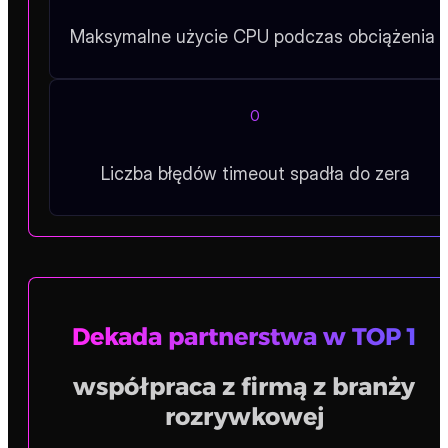
3ms
Średni czas odpowiedzi po optymalizacji
30%
Maksymalne użycie CPU podczas obciążenia
0
Liczba błędów timeout spadła do zera