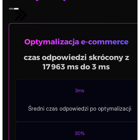
Różne rodza
umów
Umowa terminowa czy bezterminowa? To Państwa decyzja.
Dowody naszej skuteczności
Optymalizacja e-commerce
czas odpowiedzi skrócony z
17 963 ms do 3 ms