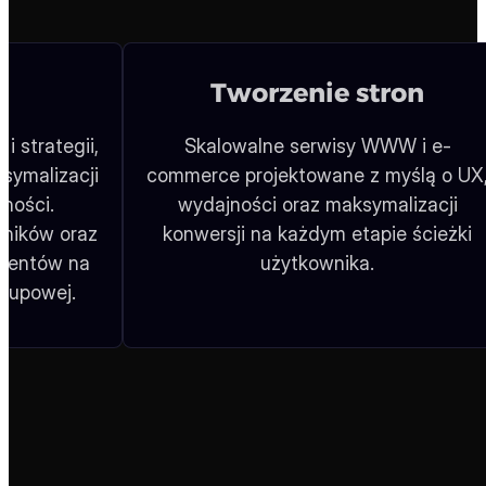
Zadzwoń: 222 500 844
9
oddziałów w całej Polsce
10+
lat doświadczenia w marketingu
2 500+
opinii w Google Maps
200 000+
artykułów eksperckich na blogu
Lider niezależnych rankingów w Europie
Tworzenie stron
i strategii,
Skalowalne serwisy WWW i e-
symalizacji
commerce projektowane z myślą o UX
ności.
wydajności oraz maksymalizacji
ników oraz
konwersji na każdym etapie ścieżki