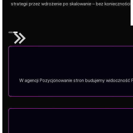
wyszukiwania. Pozy
W agencji Pozycjonowanie stron od ponad dekady specjaliz
metodach White Hat SEO – optymalizacji technicznej w
rozpoczynamy od szczegółowego audytu i analizy konkuren
dostosowujemy indywidual
Oferujemy kompleksowy marketing dla Państwa firmy. Dlate
sklepów e-commerce, social media oraz wiele innych usług 
stron podchodzi do każdej współpracy z myślą o długofalo
osiągane efekty i stale rozwijamy witrynę, żeby utrzymywała p
strategii przez wdrożenie po skalowanie – bez konieczności