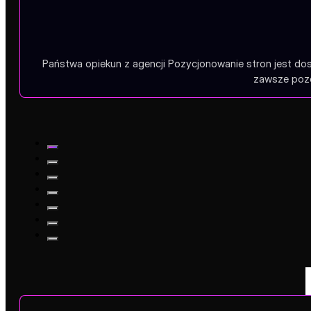
Państwa opiekun z agencji Pozycjonowanie stron jest dos
zawsze pozo
Państwa opiekun z agencji Pozycjonowanie stron jest dos
zawsze pozo