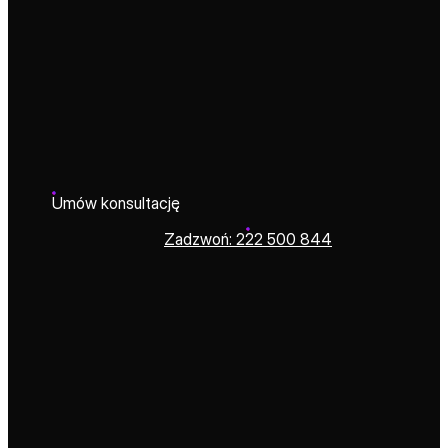
Pozycjonowanie
stron od
najlepszej agencji
SEO
Od strategii pozycjonowania stron po za
Kompleksowe wsparcie dla marek, kt
Umów konsultację