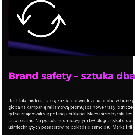
Brand safety – sztuka dba
Jest taka historia, którą każda doświadczona osoba w branży 
globalną kampanię reklamową promującą nowe trasy lotnicze
gdzie znajdowali się potencjalni klienci. Mechanizm był skut
zrzut ekranu. Na portalu informacyjnym był długi artykuł o ost
uśmiechniętych pasażerów na pokładzie samolotu. Marka linii l