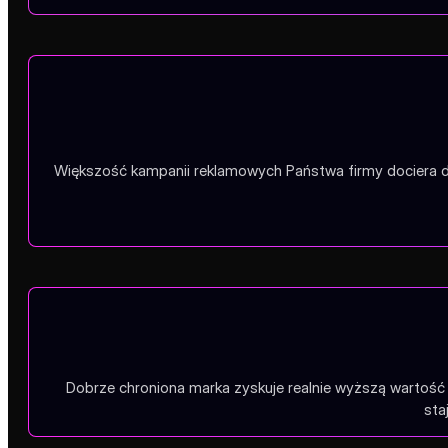
Większość kampanii reklamowych Państwa firmy dociera dz
Dobrze chroniona marka zyskuje realnie wyższą wartoś
sta