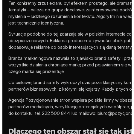
Ten konkretny zrzut ekranu był efektem prostego, ale dramatyc
tematyki – należą do grupy docelowej zainteresowanej podróża
myślenia – ludzkiego rozumienia kontekstu. Algorytm nie wiedzi
jest technicznie identyczna.
Sytuacje podobne do tej zdarzają się w polskim internecie c
ubezpieczeniowych. Reklama producenta żywności obok publik
dopasowuje reklamę do osób interesujących się daną tematyką,
Branża marketingowa nazwała to zjawisko brand safety i przez
wszystkie działania chroniące markę przed pojawianiem się w k
czego marka się prezentuje.
Co ciekawe, brand safety wykroczył dziś poza klasyczny kont
partnerów biznesowych, z którymi się kojarzy. Każdy z tych o
Agencja Pozycjonowanie stron wspiera polskie firmy w obszar
partnerów medialnych, weryfikację potencjalnych współprac, p
do kontaktu: tel. 222 500 844 lub mailowo: biuro@pozycjono
Dlaczego ten obszar stał się tak is