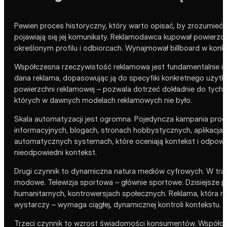
Pewien proces historyczny, który warto opisać, by zrozumieć,
pojawiają się jej komunikaty. Reklamodawca kupował powierzc
określonym profilu i odbiorcach. Wynajmował billboard w konk
Współczesna rzeczywistość reklamowa jest fundamentalnie inn
dana reklama, dopasowując ją do specyfiki konkretnego użyt
powierzchni reklamowej – pozwala dotrzeć dokładnie do tych o
których w dawnych modelach reklamowych nie było.
Skala automatyzacji jest ogromna. Pojedyncza kampania progra
informacyjnych, blogach, stronach hobbystycznych, aplikacjach
automatycznych systemach, które oceniają kontekst i odpowied
nieodpowiedni kontekst.
Drugi czynnik to dynamiczna natura mediów cyfrowych. W trad
modowe. Telewizja sportowa – głównie sportowe. Dzisiejsze por
humanitarnych, kontrowersjach społecznych. Reklama, która r
wystarczy – wymaga ciągłej, dynamicznej kontroli kontekstu.
Trzeci czynnik to wzrost świadomości konsumentów. Współcz