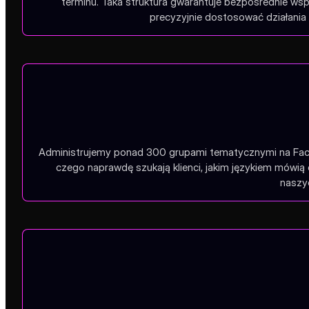
terminu. Taka struktura gwarantuje bezpośrednie wsp
precyzyjnie dostosować działania 
Administrujemy ponad 300 grupami tematycznymi na Faceb
czego naprawdę szukają klienci, jakim językiem mówią 
naszyc