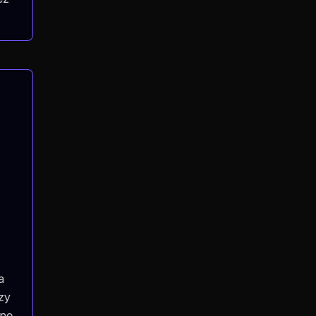
a
zy
jne