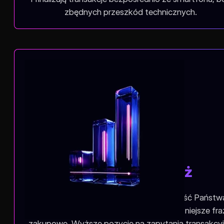
zbędnych przeszkód technicznych.
Wyższa sprzedaż
Systematycznie zwiększamy widoczność Państw
produktów w wynikach Google na najważniejsze fra
zakupowe. Wyższe pozycje na zapytania transakcy