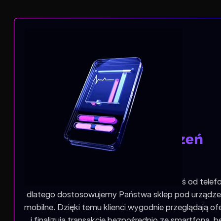
Sprzedaż z urządzeń
mobilnych
Większość zakupów online zaczyna się dziś od telef
dlatego dostosowujemy Państwa sklep pod urządze
mobilne. Dzięki temu klienci wygodnie przeglądają of
i finalizują transakcje bezpośrednio ze smartfona, b