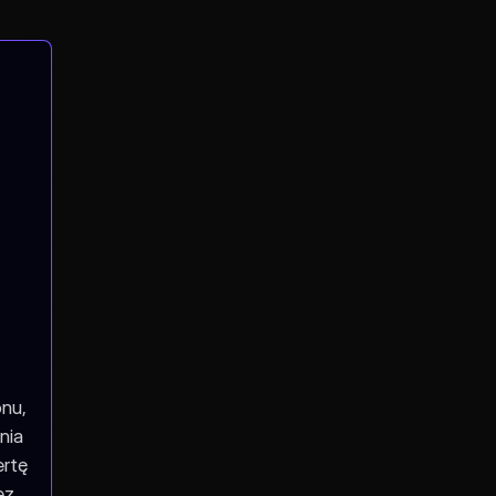
onu,
nia
ertę
ez