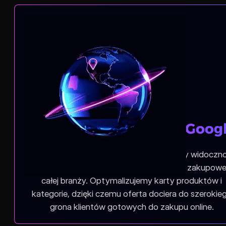
Widoczność oferty w Goog
W agencji Pozycjonowanie stron budujemy widoczn
Państwa sklepu WooCommerce na frazy zakupowe
całej branży. Optymalizujemy karty produktów i
kategorie, dzięki czemu oferta dociera do szerokie
grona klientów gotowych do zakupu online.