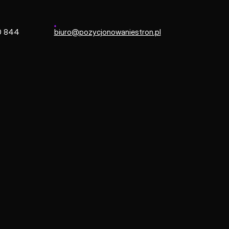
ów, co zamiast budowania przypadkowych zasięgów, przekł
ierną poprawę wyników finansowych Państwa e-commerce.
0 844
biuro@pozycjonowaniestron.pl
ommerce to pełn
WordPressa
apki tej platformy, o których wielu właścicieli dowiaduj
 współpracę właśnie od takiej analizy, sprawdzając konf