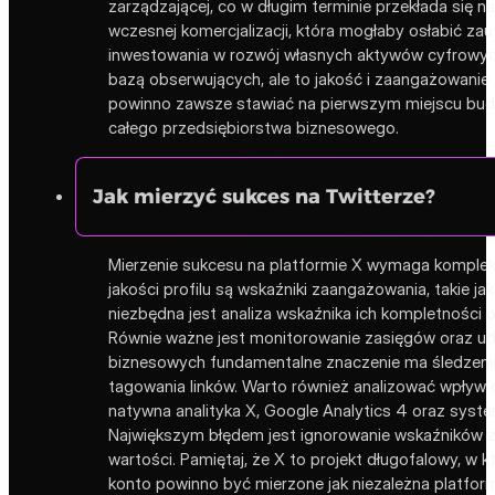
zarządzającej, co w długim terminie przekłada się 
wczesnej komercjalizacji, która mogłaby osłabić z
inwestowania w rozwój własnych aktywów cyfrowych,
bazą obserwujących, ale to jakość i zaangażowanie 
powinno zawsze stawiać na pierwszym miejscu budow
całego przedsiębiorstwa biznesowego.
Jak mierzyć sukces na Twitterze?
Mierzenie sukcesu na platformie X wymaga komplek
jakości profilu są wskaźniki zaangażowania, takie j
niezbędna jest analiza wskaźnika ich kompletności
Równie ważne jest monitorowanie zasięgów oraz ud
biznesowych fundamentalne znaczenie ma śledzenie
tagowania linków. Warto również analizować wpływ 
natywna analityka X, Google Analytics 4 oraz sys
Największym błędem jest ignorowanie wskaźników za
wartości. Pamiętaj, że X to projekt długofalowy, w
konto powinno być mierzone jak niezależna platform