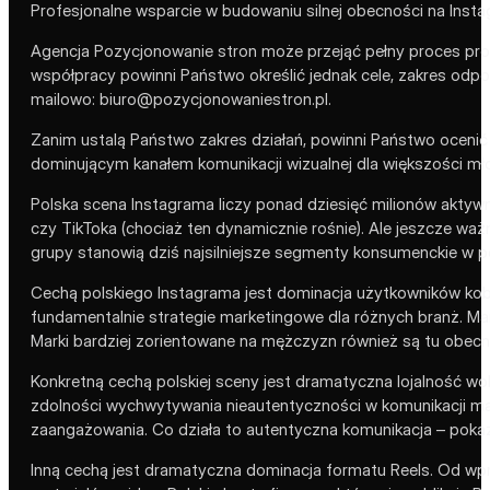
Profesjonalne wsparcie w budowaniu silnej obecności na Insta
Agencja Pozycjonowanie stron może przejąć pełny proces prow
współpracy powinni Państwo określić jednak cele, zakres odp
mailowo: biuro@pozycjonowaniestron.pl.
Zanim ustalą Państwo zakres działań, powinni Państwo ocenić w
dominującym kanałem komunikacji wizualnej dla większości m
Polska scena Instagrama liczy ponad dziesięć milionów aktywn
czy TikToka (chociaż ten dynamicznie rośnie). Ale jeszcze waż
grupy stanowią dziś najsilniejsze segmenty konsumenckie w 
Cechą polskiego Instagrama jest dominacja użytkowników kobi
fundamentalnie strategie marketingowe dla różnych branż. Mar
Marki bardziej zorientowane na mężczyzn również są tu obecne
Konkretną cechą polskiej sceny jest dramatyczna lojalność wo
zdolności wychwytywania nieautentyczności w komunikacji mar
zaangażowania. Co działa to autentyczna komunikacja – pokazyw
Inną cechą jest dramatyczna dominacja formatu Reels. Od wpr