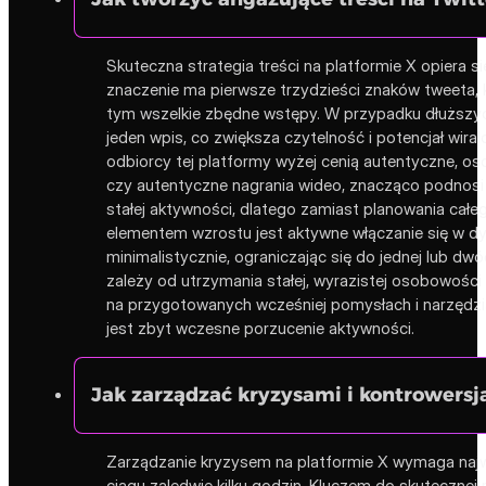
Skuteczna strategia treści na platformie X opiera s
znaczenie ma pierwsze trzydzieści znaków tweeta, k
tym wszelkie zbędne wstępy. W przypadku dłuższych 
jeden wpis, co zwiększa czytelność i potencjał wir
odbiorcy tej platformy wyżej cenią autentyczne, os
czy autentyczne nagrania wideo, znacząco podnosi 
stałej aktywności, dlatego zamiast planowania cał
elementem wzrostu jest aktywne włączanie się w dy
minimalistycznie, ograniczając się do jednej lub 
zależy od utrzymania stałej, wyrazistej osobowości
na przygotowanych wcześniej pomysłach i narzędzia
jest zbyt wczesne porzucenie aktywności.
Jak zarządzać kryzysami i kontrowersj
Zarządzanie kryzysem na platformie X wymaga najwy
ciągu zaledwie kilku godzin. Kluczem do skutecznej 