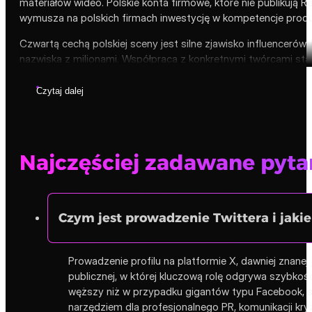
materiałów wideo. Polskie konta firmowe, które nie publikują
wymusza na polskich firmach inwestycję w kompetencje produk
Czwartą cechą polskiej sceny jest silne zjawisko influenceró
nazwiska z milionami. Współpraca z konkretnymi twórcami stan
Czytaj dalej
Najczęściej zadawane pyta
Czym jest prowadzenie Twittera i jaki
Prowadzenie profilu na platformie X, dawniej znanej 
publicznej, w której kluczową rolę odgrywa szybkość
węższy niż w przypadku gigantów typu Facebook, sku
narzędziem dla profesjonalnego PR, komunikacji kr