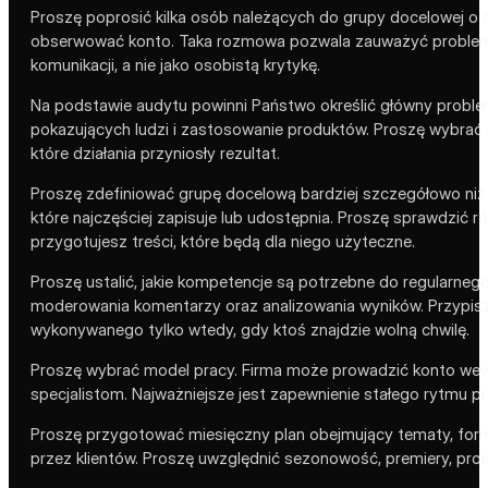
Proszę poprosić kilka osób należących do grupy docelowej o s
obserwować konto. Taka rozmowa pozwala zauważyć problemy, k
komunikacji, a nie jako osobistą krytykę.
Na podstawie audytu powinni Państwo określić główny problem,
pokazujących ludzi i zastosowanie produktów. Proszę wybrać 
które działania przyniosły rezultat.
Proszę zdefiniować grupę docelową bardziej szczegółowo niż ty
które najczęściej zapisuje lub udostępnia. Proszę sprawdzić ró
przygotujesz treści, które będą dla niego użyteczne.
Proszę ustalić, jakie kompetencje są potrzebne do regularneg
moderowania komentarzy oraz analizowania wyników. Przypis
wykonywanego tylko wtedy, gdy ktoś znajdzie wolną chwilę.
Proszę wybrać model pracy. Firma może prowadzić konto wewnęt
specjalistom. Najważniejsze jest zapewnienie stałego rytmu p
Proszę przygotować miesięczny plan obejmujący tematy, forma
przez klientów. Proszę uwzględnić sezonowość, premiery, pro