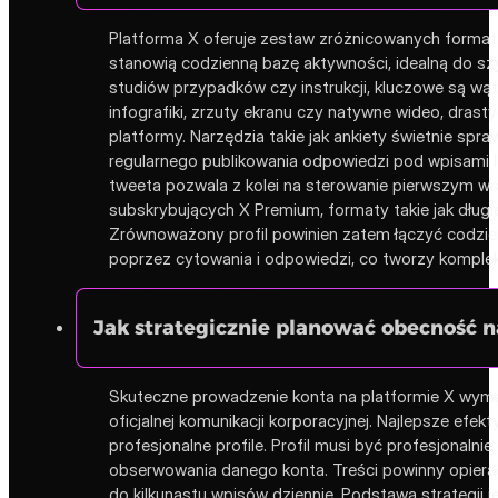
Platforma X oferuje zestaw zróżnicowanych formató
stanowią codzienną bazę aktywności, idealną do s
studiów przypadków czy instrukcji, kluczowe są wąt
infografiki, zrzuty ekranu czy natywne wideo, dras
platformy. Narzędzia takie jak ankiety świetnie sp
regularnego publikowania odpowiedzi pod wpisami l
tweeta pozwala z kolei na sterowanie pierwszym wr
subskrybujących X Premium, formaty takie jak dług
Zrównoważony profil powinien zatem łączyć codzi
poprzez cytowania i odpowiedzi, co tworzy komplek
Jak strategicznie planować obecność n
Skuteczne prowadzenie konta na platformie X wymaga
oficjalnej komunikacji korporacyjnej. Najlepsze efe
profesjonalne profile. Profil musi być profesjonal
obserwowania danego konta. Treści powinny opierać 
do kilkunastu wpisów dziennie. Podstawą strategii