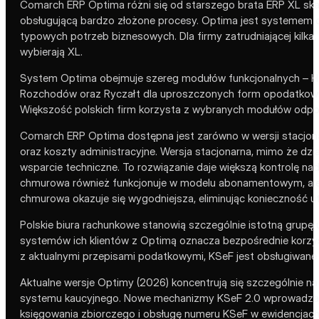
Comarch ERP Optima różni się od starszego brata ERP XL skal
obsługującą bardzo złożone procesy. Optima jest systemem d
typowych potrzeb biznesowych. Dla firmy zatrudniającej kilka
wybierają XL.
System Optima obejmuje szereg modułów funkcjonalnych – Ha
Rozchodów oraz Ryczałt dla uproszczonych form opodatkowania, 
Większość polskich firm korzysta z wybranych modułów odpow
Comarch ERP Optima dostępna jest zarówno w wersji stacjona
oraz koszty administracyjne. Wersja stacjonarna, mimo że dzi
wsparcie techniczne. To rozwiązanie daje większą kontrolę 
chmurowa również funkcjonuje w modelu abonamentowym, ale do
chmurowa okazuje się wygodniejsza, eliminując konieczność ut
Polskie biura rachunkowe stanowią szczególnie istotną grupę 
systemów ich klientów z Optimą oznacza bezpośrednie korzyś
z aktualnymi przepisami podatkowymi, KSeF jest obsługiwane 
Aktualne wersje Optimy (2026) koncentrują się szczególnie 
systemu kaucyjnego. Nowe mechanizmy KSeF 2.0 wprowadzają u
księgowania zbiorczego i obsługę numeru KSeF w ewidencjach,