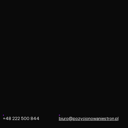
Strona główna
/
Microsoft Dynamics 365
osoft Dynamics
czesny ekosystem aplikacji biznesowych w chmurze, który p
cisłej integracji ze środowiskiem Microsoft 365 oraz chmu
iadczeń zakupowych i pełną analitykę zachowań klientów 
+48 222 500 844
biuro@pozycjonowaniestron.pl