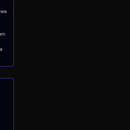
twa
lem
wa