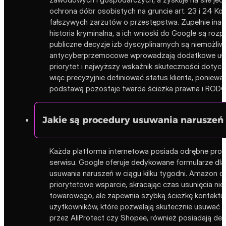
ochrona dóbr osobistych na gruncie art. 23 i 24 Ko
fałszywych zarzutów o przestępstwa. Zupełnie inacz
historia kryminalna, a ich wnioski do Google są roz
publiczne decyzje izb dyscyplinarnych są niemożli
antycyberprzemocowe wprowadzają dodatkowe ułatwie
priorytet i najwyższy wskaźnik skuteczności dotyc
więc precyzyjnie definiować status klienta, poni
podstawą pozostaje twarda ścieżka prawna i RODO
Jakie są procedury usuwania naruszeń
Każda platforma internetowa posiada odrębne pro
serwisu. Google oferuje dedykowane formularze dl
usuwania naruszeń w ciągu kilku tygodni. Amazon dy
priorytetowe wsparcie, skracając czas usunięcia n
towarowego, ale zapewnia szybką ścieżkę kontaktu
użytkowników, które pozwalają skutecznie usuwać fa
przez AliProtect czy Shopee, również posiadają de