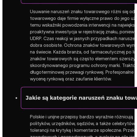
Usuwanie naruszeń znaku towarowego różni się od i
towarowego daje firmie wyłączne prawo do jego uży
temu wskaźniki powodzenia interwencji na najwięks
proaktywna inwestycja w rejestrację znaku, poniew
UDRP. Czas reakcji w jasnych przypadkach naruszeń
dobra osobiste. Ochrona znaków towarowych wymag
na świecie. Każda branża, od farmaceutycznej po l
znaków towarowych są często elementem szerszych o
skoordynowanego programu ochrony marki. Traktowan
długoterminowej przewagi rynkowej. Profesjonalne 
wycenę rynkową oraz zaufanie klientów.
Jakie są kategorie naruszeń znaku to
Polskie i unijne przepisy bardzo wyraźnie różnicują
polityków, urzędników, sędziów, a także celebrytów
tolerancji na krytykę i komentarze społeczne. Prz
zawodowych i gospodarczych, a zyskuje na sile jedy