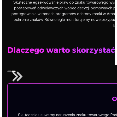
Skuteczne egzekwowanie praw do znaku towarowego wymag
postępowań odwoławczych wobec decyzji odmownych podej
postępowania w ramach programów ochrony marki w Amazon, A
ochronie znaków. Równolegle monitorujemy nowe przypadk
łą
Dlaczego warto skorzystać 
O
Skutecznie usuwamy naruszenia znaku towarowego Państw