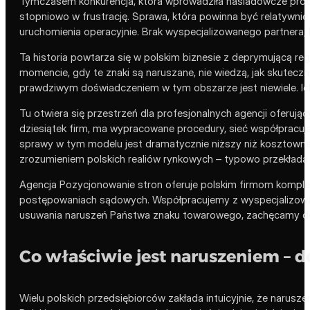
Tymczasem konkurencja, która wprowadziła naśladowcze produkty
stopniowo w frustrację. Sprawa, która powinna być relatywnie 
uruchomienia operacyjnie. Brak wyspecjalizowanego partnera, 
Ta historia powtarza się w polskim biznesie z deprymującą reg
momencie, gdy te znaki są naruszane, nie wiedzą, jak skuteczni
prawdziwym doświadczeniem w tym obszarze jest niewiele. Ich
Tu otwiera się przestrzeń dla profesjonalnych agencji oferuj
dziesiątek firm, ma wypracowane procedury, sieć współpracuj
sprawy w tym modelu jest dramatycznie niższy niż kosztowna o
zrozumieniem polskich realiów rynkowych – typowo przekłada s
Agencja Pozycjonowanie stron oferuje polskim firmom komple
postępowaniach sądowych. Współpracujemy z wyspecjalizowany
usuwania naruszeń Państwa znaku towarowego, zachęcamy do 
Co właściwie jest naruszeniem – de
Wielu polskich przedsiębiorców zakłada intuicyjnie, że narus