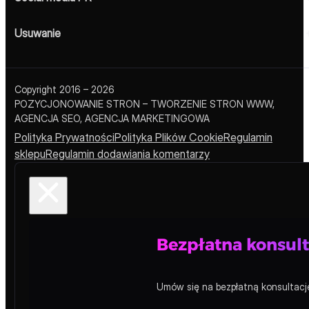
Usuwanie
Copyright 2016 – 2026
POZYCJONOWANIE STRON – TWORZENIE STRON WWW,
AGENCJA SEO, AGENCJA MARKETINGOWA
Polityka Prywatności
Polityka Plików Cookie
Regulamin
sklepu
Regulamin dodawiania komentarzy
Bezpłatna konsult
Miejsce reklamowe – Blog
Umów się na bezpłatną konsultację
Premium miejsce reklamowe w sidebarze bloga Pozycjonow
kategorii, przez cały okres ekspozycji. Dostępne pakiety: 1,