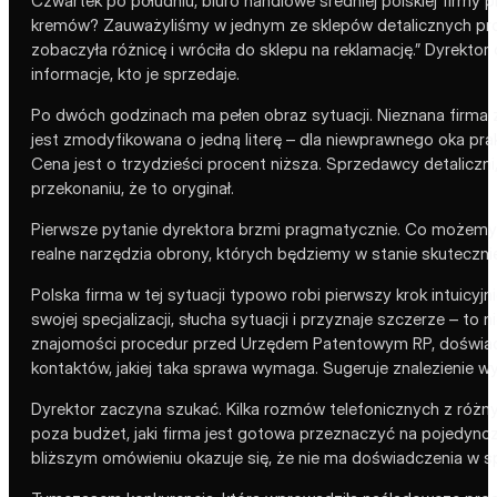
Czwartek po południu, biuro handlowe średniej polskiej firmy
kremów? Zauważyliśmy w jednym ze sklepów detalicznych produkt
zobaczyła różnicę i wróciła do sklepu na reklamację.” Dyrekto
informacje, kto je sprzedaje.
Po dwóch godzinach ma pełen obraz sytuacji. Nieznana firma z
jest zmodyfikowana o jedną literę – dla niewprawnego oka pra
Cena jest o trzydzieści procent niższa. Sprzedawcy detaliczni,
przekonaniu, że to oryginał.
Pierwsze pytanie dyrektora brzmi pragmatycznie. Co możemy z 
realne narzędzia obrony, których będziemy w stanie skuteczni
Polska firma w tej sytuacji typowo robi pierwszy krok intuic
swojej specjalizacji, słucha sytuacji i przyznaje szczerze – 
znajomości procedur przed Urzędem Patentowym RP, doświadcz
kontaktów, jakiej taka sprawa wymaga. Sugeruje znalezienie wys
Dyrektor zaczyna szukać. Kilka rozmów telefonicznych z różnym
poza budżet, jaki firma jest gotowa przeznaczyć na pojedynczą
bliższym omówieniu okazuje się, że nie ma doświadczenia w 