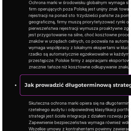
Ochrona marki w środowisku globalnym wymaga skoo
firm operujących poza Polską jest unijny znak to
rejestracji na ponad sto trzydzieści państw za pomo
geograficzną, firmy muszą priorytetyzować rynki 
pierwszeństwa rejestracji wymusza proaktywne zgło
jest przygotowanie na silne, choć kosztowne proce
znaków w urzędach celnych, co pozwala na automat
wymaga współpracy z lokalnymi ekspertami w kluczo
rzadko są automatycznie egzekwowalne w każdym kr
przestępcze. Polskie firmy z aspiracjami eksporto
znacznie tańsze niż kosztowne odkupywanie znaku l
Jak prowadzić długoterminową strate
Skuteczna ochrona marki opiera się na długotermino
rzetelnego audytu i odpowiedniej klasyfikacji port
strategii jest ścisła integracja z działem rozwoju 
Zapewnienie bezpieczeństwa wymaga również wdroż
Wszelkie umowy z kontrahentami powinny zawierać r