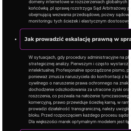
domeny internetowe w rozszerzeniach globalnych s
końcówką .pl sprawę rozstrzyga Sąd Arbitrażowy prz
obejmującą wezwania przedsądowe, pozwy sądowe, a
monitoringu tych ścieżek i elastycznym dostosowy
Jak prowadzić eskalację prawną w sp
W sytuacjach, gdy procedury administracyjne na pla
strategicznej analizy. Pierwszym i często wystarc
intelektualnej. Profesjonalnie sporządzone pismo, 
ponieważ zmusza naruszyciela do konfrontacji z ko
cywilnego o naruszenie prawa ochronnego na znak to
dochodzenie odszkodowania za utracone zyski oraz 
roszczenia, co pozwala na nałożenie tymczasowego
komercyjną, prawo przewiduje ścieżkę karną, w ramac
prowadzi działalność transgraniczną, należy uwzgl
bloku. Przed rozpoczęciem każdego procesu sądowe
Dla większości marek optymalnym modelem jest łąc