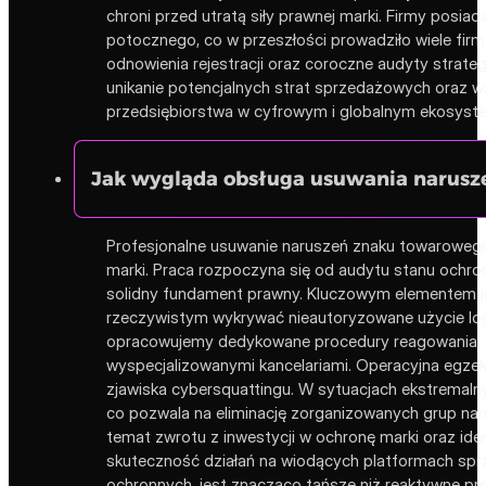
chroni przed utratą siły prawnej marki. Firmy posi
potocznego, co w przeszłości prowadziło wiele fi
odnowienia rejestracji oraz coroczne audyty strat
unikanie potencjalnych strat sprzedażowych oraz w
przedsiębiorstwa w cyfrowym i globalnym ekosyste
Jak wygląda obsługa usuwania narusz
Profesjonalne usuwanie naruszeń znaku towarowego 
marki. Praca rozpoczyna się od audytu stanu ochron
solidny fundament prawny. Kluczowym elementem je
rzeczywistym wykrywać nieautoryzowane użycie log
opracowujemy dedykowane procedury reagowania, o
wyspecjalizowanymi kancelariami. Operacyjna egzeku
zjawiska cybersquattingu. W sytuacjach ekstremaln
co pozwala na eliminację zorganizowanych grup nar
temat zwrotu z inwestycji w ochronę marki oraz id
skuteczność działań na wiodących platformach sprz
ochronnych, jest znacząco tańsze niż reaktywne pr