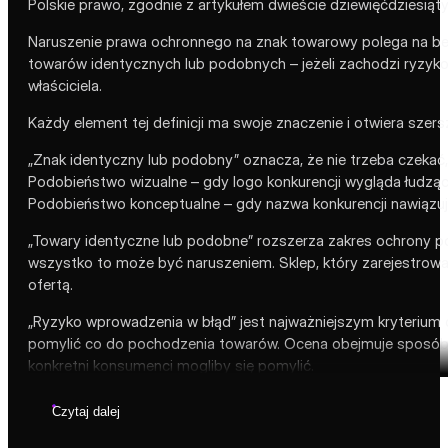
Polskie prawo, zgodnie z artykułem dwieście dziewięćdziesiąt
Naruszenie prawa ochronnego na znak towarowy polega na b
towarów identycznych lub podobnych – jeżeli zachodzi ryzyk
właściciela.
Każdy element tej definicji ma swoje znaczenie i otwiera szers
„Znak identyczny lub podobny” oznacza, że nie trzeba czeka
Podobieństwo wizualne – gdy logo konkurencji wygląda łudząco
Podobieństwo konceptualne – gdy nazwa konkurencji nawiązuje
„Towary identyczne lub podobne” rozszerza zakres ochrony po
wszystko to może być naruszeniem. Sklep, który zarejestrował s
ofertą.
„Ryzyko wprowadzenia w błąd” jest najważniejszym kryterium 
pomylić co do pochodzenia towarów. Ocena obejmuje sposób pre
konkretni konsumenci mogliby się pomylić.
Czytaj dalej