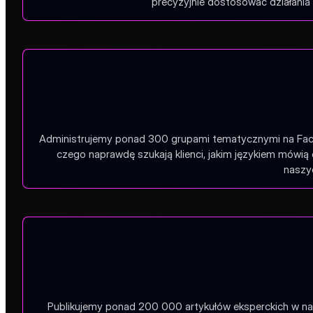
precyzyjnie dostosować działania 
Administrujemy ponad 300 grupami tematycznymi na Faceb
czego naprawdę szukają klienci, jakim językiem mówią 
naszyc
Publikujemy ponad 200 000 artykułów eksperckich w na