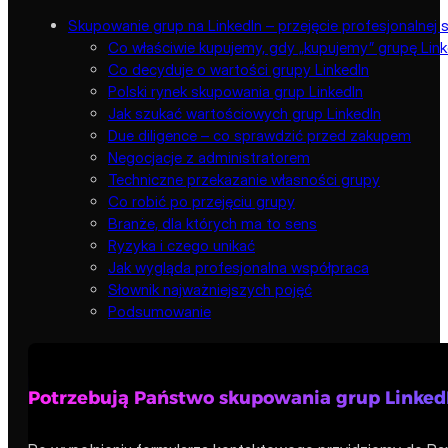
Skupowanie grup na LinkedIn – przejęcie profesjonalnej
Co właściwie kupujemy, gdy „kupujemy” grupę Link
Co decyduje o wartości grupy LinkedIn
Polski rynek skupowania grup LinkedIn
Jak szukać wartościowych grup LinkedIn
Due diligence – co sprawdzić przed zakupem
Negocjacje z administratorem
Techniczne przekazanie własności grupy
Co robić po przejęciu grupy
Branże, dla których ma to sens
Ryzyka i czego unikać
Jak wygląda profesjonalna współpraca
Słownik najważniejszych pojęć
Podsumowanie
Potrzebują Państwo skupowania grup Linked