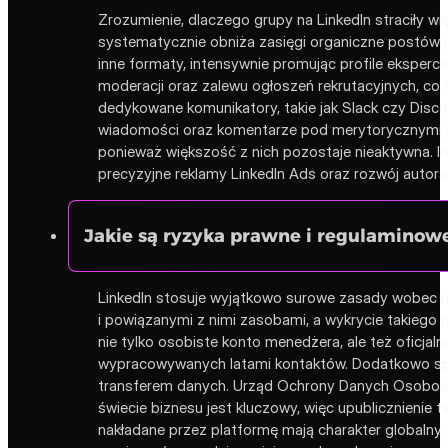
Zrozumienie, dlaczego grupy na LinkedIn straciły w
systematycznie obniża zasięgi organiczne postów 
inne formaty, intensywnie promując profile eksperc
moderacji oraz zalewu ogłoszeń rekrutacyjnych, co 
dedykowane komunikatory, takie jak Slack czy Disco
wiadomości oraz komentarze pod merytorycznymi post
ponieważ większość z nich pozostaje nieaktywna. 
precyzyjne reklamy LinkedIn Ads oraz rozwój autors
Jakie są ryzyka prawne i regulaminowe
LinkedIn stosuje wyjątkowo surowe zasady wobec ma
i powiązanymi z nimi zasobami, a wykrycie takiego
nie tylko osobiste konto menedżera, ale też oficjal
wypracowywanych latami kontaktów. Dodatkowo społe
transferem danych. Urząd Ochrony Danych Osobowyc
świecie biznesu jest kluczowy, więc upublicznienie 
nakładane przez platformę mają charakter globalny,