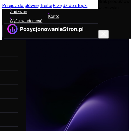
Brak produktów
Przejdź do głównej treści
Przejdź do stopki
w koszyku.
Zadzwoń
Konto
Wyślij wiadomość
T