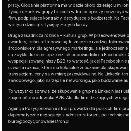
pracy. Globalnie platforma ma w bazie około dziesięciu milio
Tysiąc członków grupy LinkedIn w trafionej niszy może być wa
firm, podpisujące kontrakty, decydujące o budżetach. Na Face
wartych dziesiątki tysięcy złotych każdy.
Druga zasadnicza różnica – kultura grup. W przeciwieństwie d
awantury, treści offtopowe są tu znacznie rzadziej tolerowan
środowiskiem dla agresywnego marketingu, ale jednocześnie ba
są zwykle dużo mniejsze niż ich odpowiedniki na Facebooku. G
wyspecjalizowanej niszy B2B to wartość, jakiej Facebook nie p
czwarta różnica, która ma kolosalne znaczenie dla skupowania 
transakcjom, ceny są w miarę przewidywalne. Na LinkedIn ten
zawodowego, jako narzędzie networkingu, jako budowanie autor
To wszystko sprawia, że skupowanie grup na LinkedIn jest usł
znajomości środowiska B2B. Ale dla firm działających w seg
Agencja Pozycjonowanie stron prowadzi dla polskich firm proc
dyplomatyczne negocjacje z administratorami, po techniczne p
biuro@pozycjonowaniestron.pl