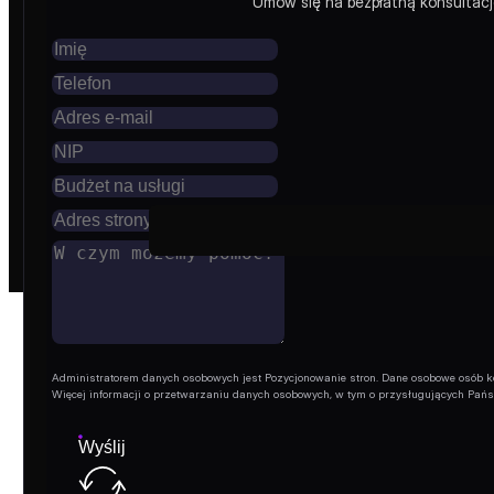
Umów się na bezpłatną konsultację
Premium miejsce reklamowe w sidebarze bloga Pozycjonow
kategorii, przez cały okres ekspozycji. Dostępne pakiety: 1,
CZAS REKLAMY
1 miesiąc
6 miesięcy
12 miesięcy
24 mies
ilość
Miejsce
reklamowe
- Blog
Administratorem danych osobowych jest Pozycjonowanie stron. Dane osobowe osób korz
Więcej informacji o przetwarzaniu danych osobowych, w tym o przysługujących Pań
Wyślij