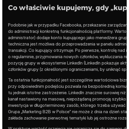
Co właściwie kupujemy, gdy „kup
Podobnie jak w przypadku Facebooka, przekazanie zarządzani
do administracji konkretną funkcjonalnością platformy. Wartość 
administrator) dodaje konto kupującego jako menedżera grupy z
techniczna jest możliwa do przeprowadzenia w panelu adminis
transakcji. Co kupujący otrzymuje. Po pierwsze, kontrolę nad
o regulaminie, przyjmowania nowych członków, wykluczania nie
pozycję grupy w ekosystemie LinkedIn (LinkedIn pokazuje ak
członków grupy (z określonymi ograniczeniami, by uniknąć sp
Ta ostatnia funkcjonalność jest szczególnie wartościowa biz
przy odpowiednim podejściu pozwala na bezpośrednią komunika
tu jednak istotne zastrzeżenie. LinkedIn znacznie surowiej n
kanał nastawiony na masową, niepożądaną promocję szybko tr
inwestycja w długoterminowy zasób, którego trzeba używać de
Grupa „Marketing B2B w Polsce” nie może z dnia na dzień stać
zakłada zachowanie pierwotnej tematyki lub jej ostrożne rozs
W praktyce wartość przejęcia nie ogranicza się do samego dos