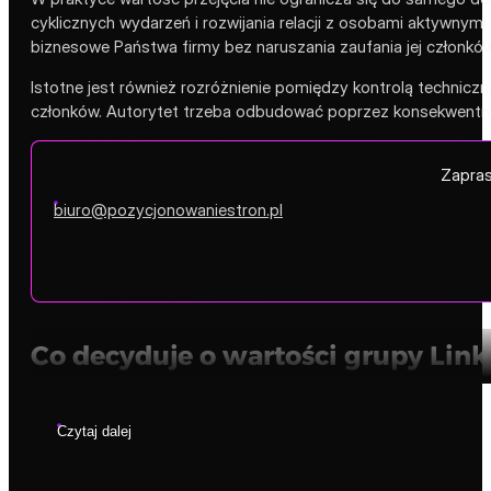
cyklicznych wydarzeń i rozwijania relacji z osobami aktywnymi
biznesowe Państwa firmy bez naruszania zaufania jej członków
Istotne jest również rozróżnienie pomiędzy kontrolą technicz
członków. Autorytet trzeba odbudować poprzez konsekwentną mo
Zapras
biuro@pozycjonowaniestron.pl
Co decyduje o wartości grupy Link
Czytaj dalej