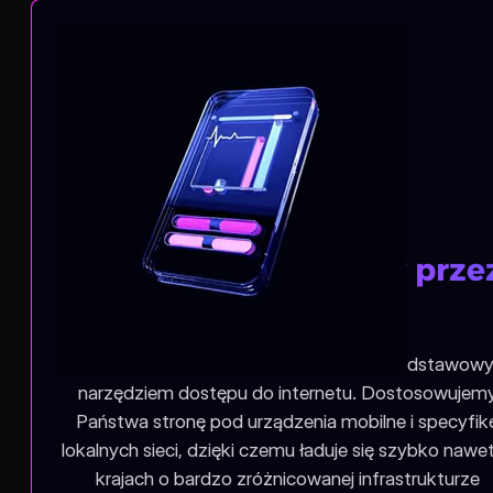
Rynek zdominowany prze
smartfony
Azja to region, w którym smartfon jest podstawo
narzędziem dostępu do internetu. Dostosowujem
Państwa stronę pod urządzenia mobilne i specyfik
lokalnych sieci, dzięki czemu ładuje się szybko nawe
krajach o bardzo zróżnicowanej infrastrukturze