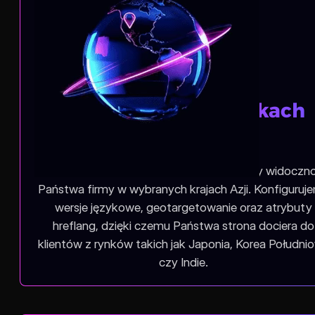
Widoczność na rynkach
azjatyckich
W agencji Pozycjonowanie stron budujemy widoczn
Państwa firmy w wybranych krajach Azji. Konfiguruj
wersje językowe, geotargetowanie oraz atrybuty
hreflang, dzięki czemu Państwa strona dociera do
klientów z rynków takich jak Japonia, Korea Południ
czy Indie.