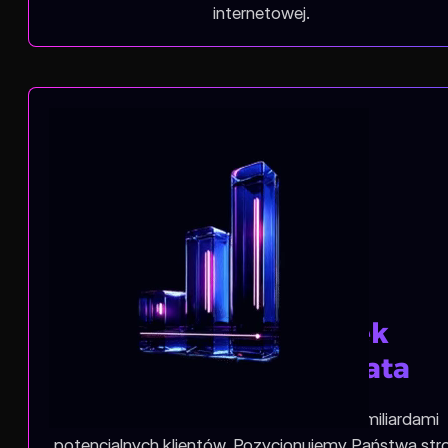
internetowej.
Największy rynek
konsumencki świata
Azja to kontynent z ponad czterema miliardami
potencjalnych klientów. Pozycjonujemy Państwa str