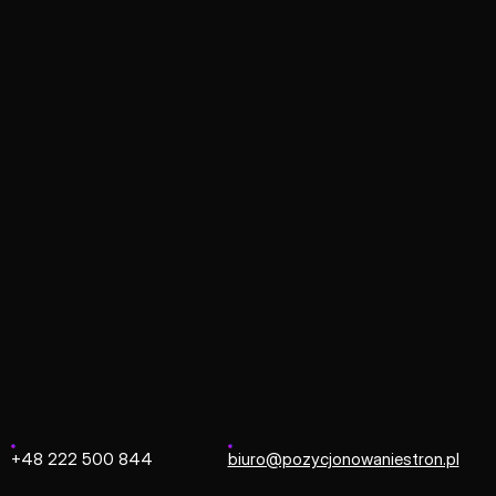
Strona główna
/
Pozycjonowanie Azja
zycjonowanie A
zględnienia specyfiki lokalnych wyszukiwarek, takich jak B
znej oraz treści do unikalnych alfabetów i kulturowych pref
soką widoczność na rynkach o największym potencjale wzros
+48 222 500 844
biuro@pozycjonowaniestron.pl