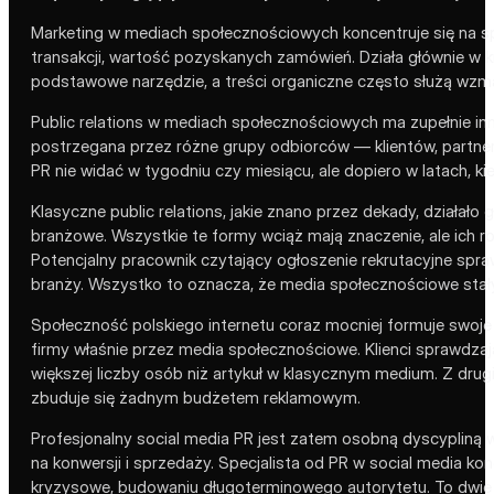
Marketing w mediach społecznościowych koncentruje się na spr
transakcji, wartość pozyskanych zamówień. Działa głównie 
podstawowe narzędzie, a treści organiczne często służą wzma
Public relations w mediach społecznościowych ma zupełnie inny
postrzegana przez różne grupy odbiorców — klientów, partner
PR nie widać w tygodniu czy miesiącu, ale dopiero w latach, k
Klasyczne public relations, jakie znano przez dekady, działał
branżowe. Wszystkie te formy wciąż mają znaczenie, ale ich r
Potencjalny pracownik czytający ogłoszenie rekrutacyjne spraw
branży. Wszystko to oznacza, że media społecznościowe stały 
Społeczność polskiego internetu coraz mocniej formuje swoje
firmy właśnie przez media społecznościowe. Klienci sprawdzaj
większej liczby osób niż artykuł w klasycznym medium. Z dru
zbuduje się żadnym budżetem reklamowym.
Profesjonalny social media PR jest zatem osobną dyscypliną 
na konwersji i sprzedaży. Specjalista od PR w social media kon
kryzysowe, budowaniu długoterminowego autorytetu. To dwie r