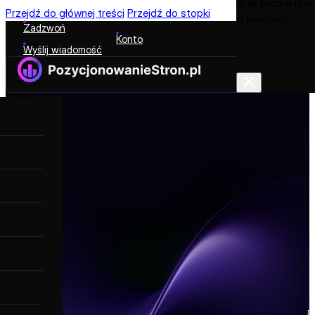
Brak produktów
Przejdź do głównej treści
Przejdź do stopki
w koszyku.
Zadzwoń
Konto
Wyślij wiadomość
P