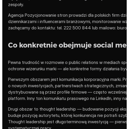
zespoły.
Agencja Pozycjonowanie stron prowadzi dla polskich firm dzia
dziennikarzami i influencerami branżowymi, monitorowanie wz
zachęcamy do kontaktu: tel. 222 500 844 lub mailowo: biuro
Co konkretnie obejmuje social me
Pewna trudność w rozmowie o public relations w mediach społ
ochronie wizerunku marki — ale konkretne formy działania bywa
Pierwszym obszarem jest komunikacja korporacyjna marki. Pr
o nowych inwestycjach, partnerstwach strategicznych, zmiana
dystrybuowane są przez profile firmowe — często wcześniej 
platform. Inny ton komunikatu prasowego na LinkedIn, inny na 
Drugi obszar to thought leadership — budowanie pozycji ekspert
buduje pozycję autorytetu, której konkurencja nie potrafi szyb
Thought leadership jest długoterminową inwestycją — pierwsze
systematycznej pracy.