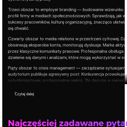
Trzeci obszar to employer branding — budowanie wizerunku a
profili firmy w mediach społecznościowych. Sprawdzają, jak wyg
sukcesy pracowników, kulturę organizacyjną, znacząco ułatwia 
się chwalić.
Czwarty obszar to media relations w przestrzeni cyfrowej. D
obserwują eksperckie konta, monitorują dyskusje. Marka akty
przez klasyczne komunikaty prasowe. Profesjonalna obsługa PR 
dzielenie się danymi i analizami, które mogą wykorzystać w sw
Piąty obszar to crisis management — zarządzanie sytuacjami
audytorium publikuje agresywny post. Konkurencja prowokuje 
natychmiastowej, profesjonalnej reakcji. Zła decyzja w pier
społecznościowych obejmuje gotowość na takie sytuacje — pr
Czytaj dalej
Najczęściej zadawane pytan