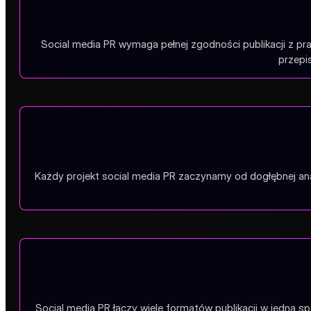
Social media PR wymaga pełnej zgodności publikacji z 
przepi
Każdy projekt social media PR zaczynamy od dogłębnej anal
Social media PR łączy wiele formatów publikacji w jedną 