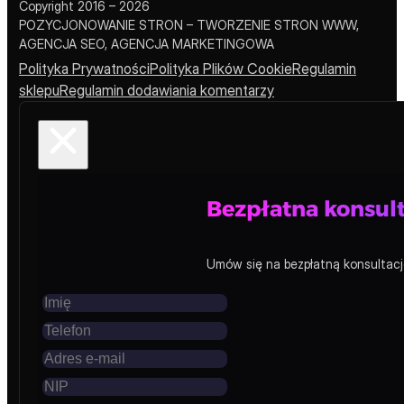
Copyright 2016 – 2026
POZYCJONOWANIE STRON – TWORZENIE STRON WWW,
AGENCJA SEO, AGENCJA MARKETINGOWA
Polityka Prywatności
Polityka Plików Cookie
Regulamin
sklepu
Regulamin dodawiania komentarzy
Bezpłatna konsult
Miejsce reklamowe – Blog
Umów się na bezpłatną konsultację
Premium miejsce reklamowe w sidebarze bloga Pozycjonow
kategorii, przez cały okres ekspozycji. Dostępne pakiety: 1,
CZAS REKLAMY
1 miesiąc
6 miesięcy
12 miesięcy
24 mies