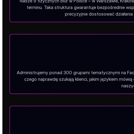
Nasze 9 fizycznych biur w Polsce – w Warszawie, Krakow
terminu. Taka struktura gwarantuje bezpośrednie wsp
precyzyjnie dostosować działania 
Administrujemy ponad 300 grupami tematycznymi na Faceb
czego naprawdę szukają klienci, jakim językiem mówią 
naszyc