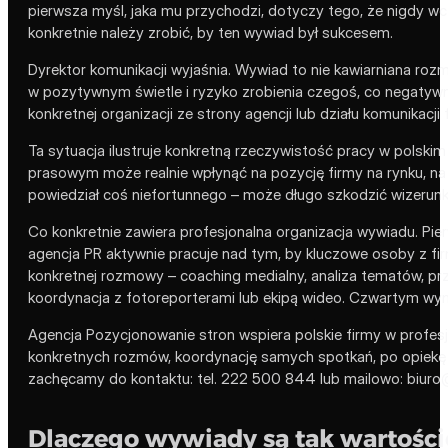
pierwsza myśl, jaka mu przychodzi, dotyczy tego, że nigdy w
konkretnie należy zrobić, by ten wywiad był sukcesem.
Dyrektor komunikacji wyjaśnia. Wywiad to nie kawiarniana ro
w pozytywnym świetle i ryzyko zrobienia czegoś, co negatywn
konkretnej organizacji ze strony agencji lub działu komunikacji 
Ta sytuacja ilustruje konkretną rzeczywistość pracy w polski
prasowym może realnie wpłynąć na pozycję firmy na rynku, na
powiedział coś niefortunnego – może długo szkodzić wizerunk
Co konkretnie zawiera profesjonalna organizacja wywiadu. Pi
agencja PR aktywnie pracuje nad tym, by kluczowe osoby z f
konkretnej rozmowy – coaching medialny, analiza tematów, pr
koordynacja z fotoreporterami lub ekipą wideo. Czwartym wymi
Agencja Pozycjonowanie stron wspiera polskie firmy w profe
konkretnych rozmów, koordynację samych spotkań, po opiekę na
zachęcamy do kontaktu: tel. 222 500 844 lub mailowo: biur
Dlaczego wywiady są tak wartoś