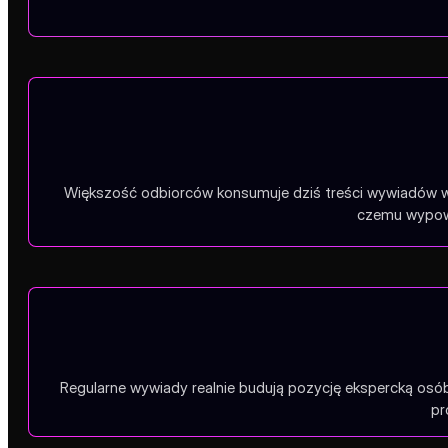
Większość odbiorców konsumuje dziś treści wywiadów wył
czemu wypowi
Regularne wywiady realnie budują pozycję ekspercką osób
pr