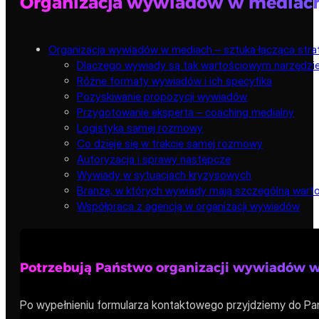
Organizacja wywiadów w mediac
Organizacja wywiadów w mediach – sztuka łącząca stra
Dlaczego wywiady są tak wartościowym narzędz
Różne formaty wywiadów i ich specyfika
Pozyskiwanie propozycji wywiadów
Przygotowanie eksperta – coaching medialny
Logistyka samej rozmowy
Co dzieje się w trakcie samej rozmowy
Autoryzacja i sprawy następcze
Wywiady w sytuacjach kryzysowych
Branże, w których wywiady mają szczególną wart
Współpraca z agencją w organizacji wywiadów
Potrzebują Państwo organizacji wywiadów 
Po wypełnieniu formularza kontaktowego przyjdziemy do Pa