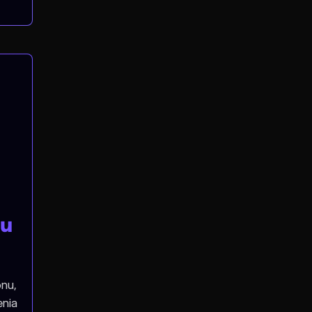
mu
onu,
nia