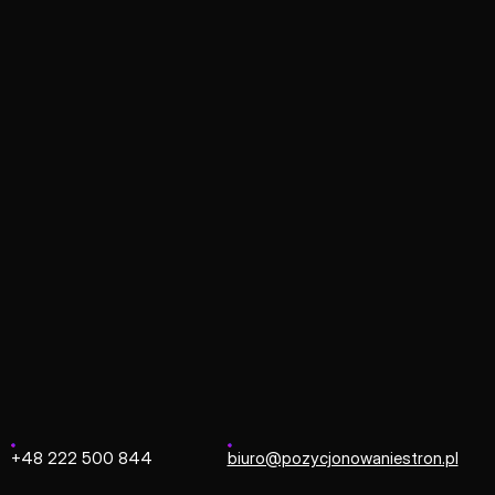
Strona główna
/
OpenCart
OpenCart
orma e-commerce typu open-source, stworzona do efekt
y panel administracyjny oraz bogaty ekosystem dodatków. Dz
 doskonałe narzędzie dla marek budujących profesjonalną spr
+48 222 500 844
biuro@pozycjonowaniestron.pl