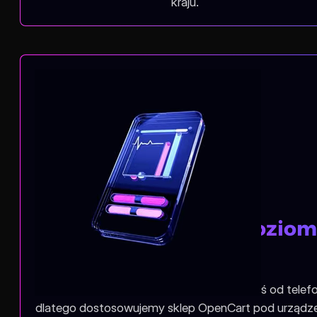
kraju.
Wygodne zakupy z pozio
telefonu
Większość zakupów online zaczyna się dziś od telef
dlatego dostosowujemy sklep OpenCart pod urządze