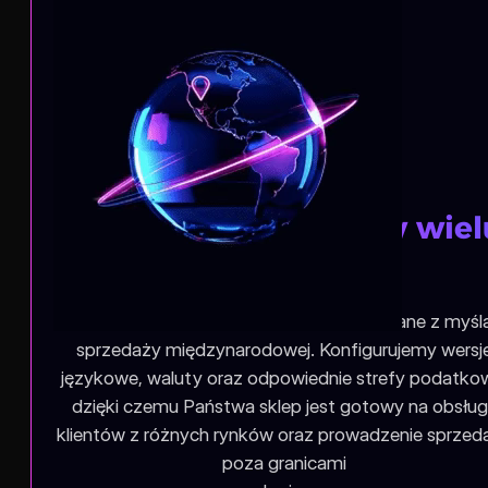
Sklep do sprzedaży w wiel
krajach
Tworzymy sklepy OpenCart zaprojektowane z myśl
sprzedaży międzynarodowej. Konfigurujemy wersj
językowe, waluty oraz odpowiednie strefy podatko
dzięki czemu Państwa sklep jest gotowy na obsłu
klientów z różnych rynków oraz prowadzenie sprzed
poza granicami