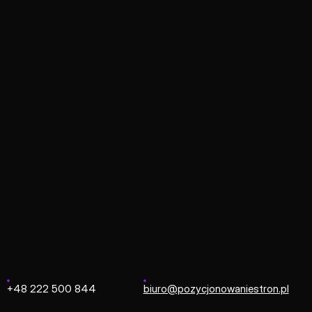
Strona główna
/
Odoo
Odoo
em ERP typu open-source, który zdobywa uznanie dzięki sw
cja z e-commerce może odbywać się natywnie poprzez wbud
aawansowane API łączące się z zewnętrznymi platformami.
+48 222 500 844
biuro@pozycjonowaniestron.pl