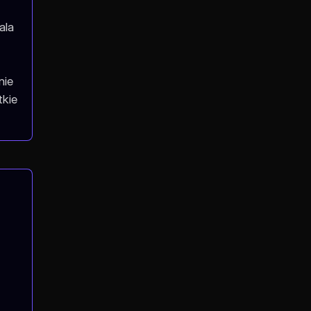
ala
nie
tkie