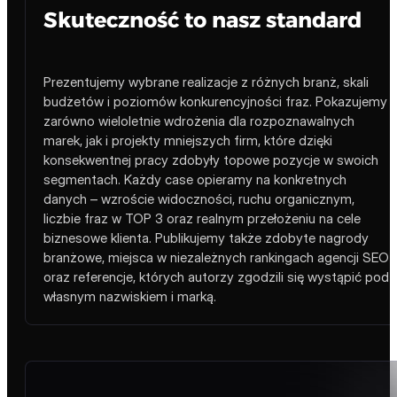
świetl
Zobacz nasze projekty, nagrody, rankingi i referen
otwartej dłoni. To nasza wizytówka budowana
Zapraszamy do lektury – każdy element por
biuro@pozycjonowaniestron.pl
222 500 844
Skuteczność to nasz standard
Prezentujemy wybrane realizacje z różnych branż, skali
budżetów i poziomów konkurencyjności fraz. Pokazujemy
zarówno wieloletnie wdrożenia dla rozpoznawalnych
marek, jak i projekty mniejszych firm, które dzięki