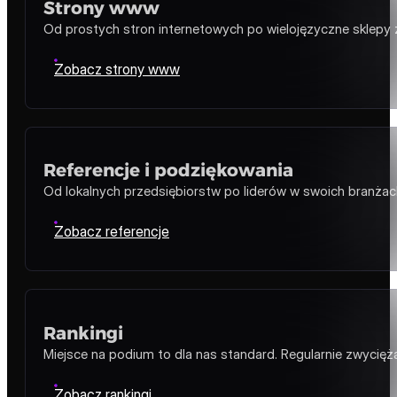
konsekwentnej pracy zdobyły topowe pozycje w swoich
segmentach. Każdy case opieramy na konkretnych
danych – wzroście widoczności, ruchu organicznym,
liczbie fraz w TOP 3 oraz realnym przełożeniu na cele
biznesowe klienta. Publikujemy także zdobyte nagrody
branżowe, miejsca w niezależnych rankingach agencji SEO
oraz referencje, których autorzy zgodzili się wystąpić pod
własnym nazwiskiem i marką.
Strony www
Od prostych stron internetowych po wielojęzyczne sklepy
Zobacz strony www