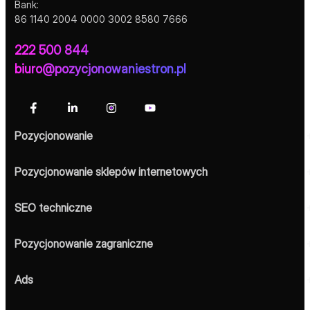
Konsultacja z ekspertem
POZYCJONOWANIE STRON – TWORZENIE STRON WWW,
AGENCJA SEO, AGENCJA MARKETINGOWA
ul. Grochowa 42/3
30-731 Kraków
NIP: 5130096722
REGON: 365765850
Bank:
86 1140 2004 0000 3002 8580 7666
222 500 844
biuro@pozycjonowaniestron.pl