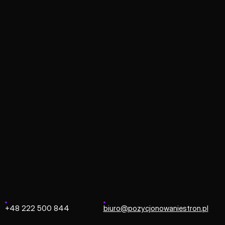
Strona główna
/
Symfonia ERP
Symfonia ERP
ksowy system klasy ERP, cieszący się ogromnym zaufaniem 
raz kadr i płac. Integracja z platformą e-commerce pozwala
bezbłędne rozliczanie sprzedaży zgodnie z aktualnymi prz
+48 222 500 844
biuro@pozycjonowaniestron.pl