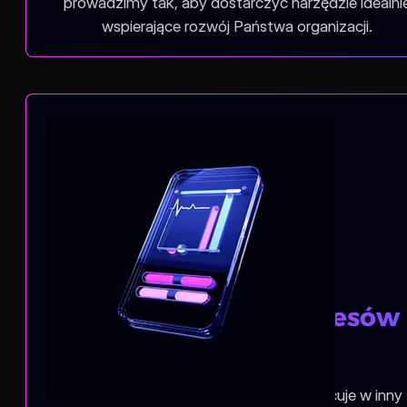
prowadzimy tak, aby dostarczyć narzędzie idealni
wspierające rozwój Państwa organizacji.
Optymalizacja procesów
pracy
Rozumiemy, że każda organizacja pracuje w inny