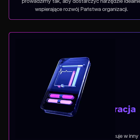
prowadzimy tak, aby dostarczyć narzędzie idealni
wspierające rozwój Państwa organizacji.
Precyzyjna konfiguracja
modułów
Rozumiemy, że każda organizacja pracuje w inny