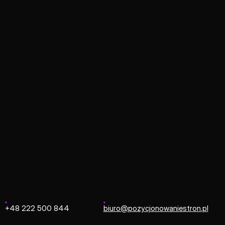
Strona główna
/
Exact Globe
Exact Globe
stem ERP, który kładzie szczególny nacisk na ścisłą integ
 połączeniu z platformą e-commerce pozwala na pełną prz
mówienia online, przez magazyn, aż po końcowe rozliczenia 
+48 222 500 844
biuro@pozycjonowaniestron.pl