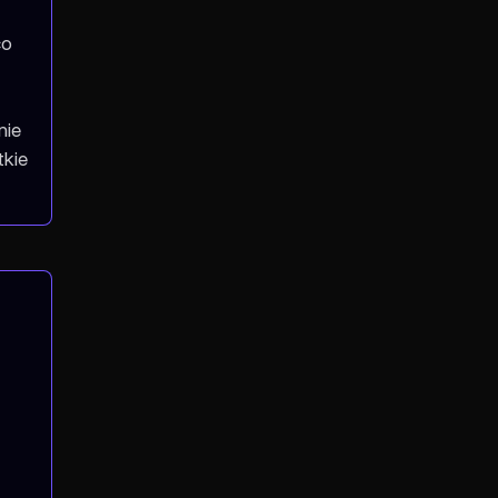
co
nie
tkie