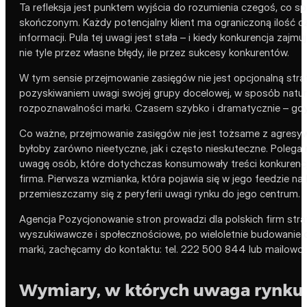
Ta refleksja jest punktem wyjścia do rozumienia czegoś, co s
skończonym. Każdy potencjalny klient ma ograniczoną ilość 
informacji. Pula tej uwagi jest stała – i kiedy konkurencja zaj
nie tyle przez własne błędy, ile przez sukcesy konkurentów.
W tym sensie przejmowanie zasięgów nie jest opcjonalną strat
pozyskiwaniem uwagi swojej grupy docelowej, w sposób natural
rozpoznawalności marki. Czasem szybko i dramatycznie – gdy 
Co ważne, przejmowanie zasięgów nie jest tożsame z agresyw
byłoby zarówno nieetyczne, jak i często nieskuteczne. Polega
uwagę osób, które dotychczas konsumowały treści konkurencji
firma. Pierwsza wzmianka, która pojawia się w jego feedzie 
przemieszczamy się z peryferii uwagi rynku do jego centrum.
Agencja Pozycjonowanie stron prowadzi dla polskich firm str
wyszukiwawcze i społecznościowe, po wieloletnie budowanie o
marki, zachęcamy do kontaktu: tel. 222 500 844 lub mailowo
Wymiary, w których uwaga rynku j