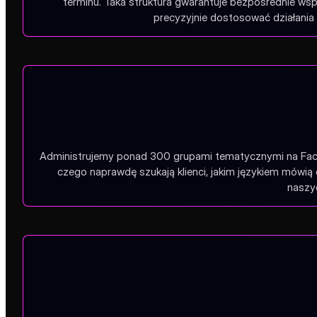
terminu. Taka struktura gwarantuje bezpośrednie wsp
precyzyjnie dostosować działania 
Administrujemy ponad 300 grupami tematycznymi na Faceb
czego naprawdę szukają klienci, jakim językiem mówią 
naszyc