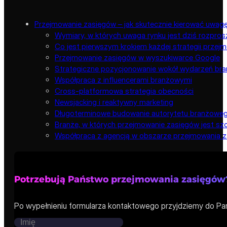
Przejmowanie zasięgów – jak skutecznie kierować uwagę
Wymiary, w których uwaga rynku jest dziś rozpro
Co jest pierwszym krokiem każdej strategii prze
Przejmowanie zasięgów w wyszukiwarce Google
Strategiczne pozycjonowanie wokół wydarzeń br
Współpraca z influencerami branżowymi
Cross-platformowa strategia obecności
Newsjacking i reaktywny marketing
Długoterminowe budowanie autorytetu branżowe
Branże, w których przejmowanie zasięgów jest szc
Współpraca z agencją w obszarze przejmowania 
Potrzebują Państwo przejmowania zasięgów
Po wypełnieniu formularza kontaktowego przyjdziemy do Pa