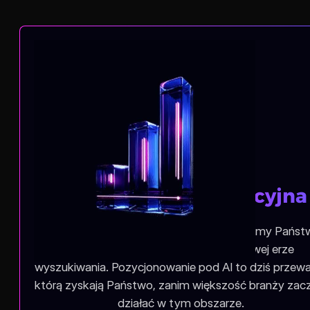
Przewaga konkurencyjna
W agencji Pozycjonowanie stron pomagamy Państ
firmie wyprzedzić konkurencję w nowej erze
wyszukiwania. Pozycjonowanie pod AI to dziś przew
którą zyskają Państwo, zanim większość branży zac
działać w tym obszarze.