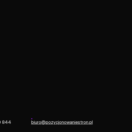
Strona główna
/
Pozycjonowanie AI
jonowanie AI
eści pod kątem algorytmów generatywnych i modeli językow
e zapytania oraz dbałość o czytelność danych. Dzięki temu
uduje autorytet marki w nowoczesnych kanałach wyszukiwa
0 844
biuro@pozycjonowaniestron.pl