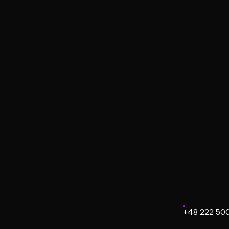
Pozyc
Pozycjonowanie AI polega na optymalizacji tr
dostarczanie konkretnych odpowiedzi na złożon
inteligentnych podsumowań, co b
+48 222 50