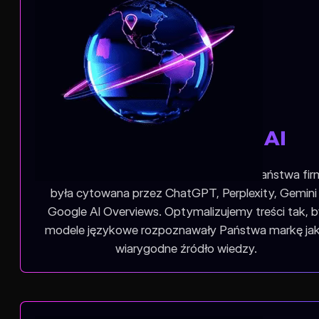
Widoczność w
wyszukiwarkach AI
Podczas pozycjonowania AI dbamy, by Państwa fir
była cytowana przez ChatGPT, Perplexity, Gemini 
Google AI Overviews. Optymalizujemy treści tak, 
modele językowe rozpoznawały Państwa markę ja
wiarygodne źródło wiedzy.