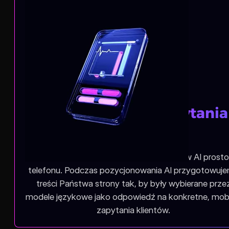
Odpowiedzi na zapytania
mobilne
Coraz więcej osób korzysta z asystentów AI prosto
telefonu. Podczas pozycjonowania AI przygotowuj
treści Państwa strony tak, by były wybierane prze
modele językowe jako odpowiedź na konkretne, mob
zapytania klientów.