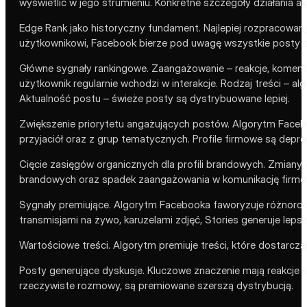
wyświetlić w jego strumieniu. Konkretne szczegóły działania 
Edge Rank jako historyczny fundament. Najlepiej rozpracowa
użytkownikowi, Facebook bierze pod uwagę wszystkie posty z 
Główne sygnały rankingowe. Zaangażowanie – reakcje, komentarz
użytkownik regularnie wchodzi w interakcje. Rodzaj treści – alg
Aktualność postu – świeże posty są dystrybuowane lepiej.
Zwiększenie priorytetu angażujących postów. Algorytm Face
przyjaciół oraz z grup tematycznych. Profile firmowe są depr
Cięcie zasięgów organicznych dla profili brandowych. Zmiany 
brandowych oraz spadek zaangażowania w komunikację firmow
Sygnały premiujące. Algorytm Facebooka faworyzuje różnorod
transmisjami na żywo, karuzelami zdjęć, Stories generuje lepsz
Wartościowe treści. Algorytm premiuje treści, które dostarczaj
Posty generujące dyskusje. Kluczowe znaczenie mają reakcje j
rzeczywiste rozmowy, są premiowane szerszą dystrybucją.