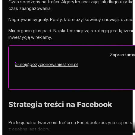
Czas spędzony na treści. Algorytm analizuje, jak długo użytkow
czas zaangażowania.
Negatywne sygnały. Posty, które użytkownicy chowają, oznacza
Mix organic plus paid. Najskuteczniejszą strategią jest łącz
inwestycję w reklamy.
Zapraszamy 
biuro@pozycjonowaniestron.pl
Strategia treści na Facebook
Profesjonalne tworzenie treści na Facebook zaczyna się od s
z osobna jest dobry.