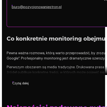
biuro@pozycjonowaniestron.pl
Co konkretnie monitoring obejmu
Pewna ważna rozmowa, którą warto przeprowadzić, by zrozumi
Google”. Profesjonalny monitoring jest dramatycznie szerszy.
Pierwszym obszarem są media tradycyjne. Drukowana prasa codz
źródeł publikuje konkretne treści, w których może pojawić się
Czytaj dalej