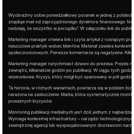
Wyobraźmy sobie poniedziałkowy poranek w jednej z polskich 
znajduje mail od zaprzyjaźnionego dyrektora finansowego firmy 
nadzieję, że wszystko w porządku”. W załączniku link do publika
Marketing manager otwiera link i czyta artykuł z rosnącym prz
nieuczciwe praktyki wobec klientów. Materiał zawiera konkret
społecznościowych. Pierwsze komentarze są negatywne. Kilka
Marketing manager natychmiast dzwoni do prezesa. Prezes nie 
zewnątrz, kilkanaście godzin po publikacji. W ciągu tych god
wizerunkowe. Kryzys, który mógł być opanowany w pół godziny
Ta historia, w różnych wariantach, powtarza się w polskim bizne
narażona na zaskoczenie. Marka, która systematycznie monito
poważnych kryzysów.
Monitoring publikacji medialnych jest dziś jednym z najbardzie
Wymaga konkretnej infrastruktury – narzędzi technologicznyc
zewnętrznej agencji lub wyspecjalizowanym dostawcom narzę