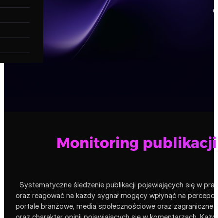
o
Monitoring publikacj
Systematyczne śledzenie publikacji pojawiających się w pr
oraz reagować na każdy sygnał mogący wpłynąć na percepcję 
portale branżowe, media społecznościowe oraz zagraniczne serw
oraz charakter opinii pojawiających się w komentarzach. Ka