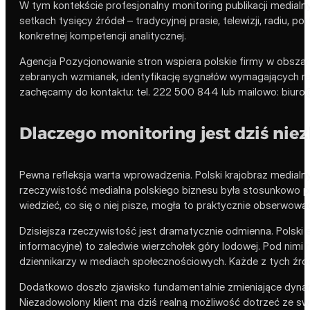
W tym kontekście profesjonalny monitoring publikacji medial
setkach tysięcy źródeł – tradycyjnej prasie, telewizji, radiu,
konkretnej kompetencji analitycznej.
Agencja Pozycjonowanie stron wspiera polskie firmy w obszar
zebranych wzmianek, identyfikację sygnałów wymagających reak
zachęcamy do kontaktu: tel. 222 500 844 lub mailowo: biur
Dlaczego monitoring jest dziś nie
Pewna refleksja warta wprowadzenia. Polski krajobraz medialn
rzeczywistość medialna polskiego biznesu była stosunkowo pros
wiedzieć, co się o niej pisze, mogła to praktycznie obserwowa
Dzisiejsza rzeczywistość jest dramatycznie odmienna. Polski e
informacyjne) to zaledwie wierzchołek góry lodowej. Pod nim
dziennikarzy w mediach społecznościowych. Każde z tych źró
Dodatkowo doszło zjawisko fundamentalnie zmieniające dynam
Niezadowolony klient ma dziś realną możliwość dotrzeć ze sw