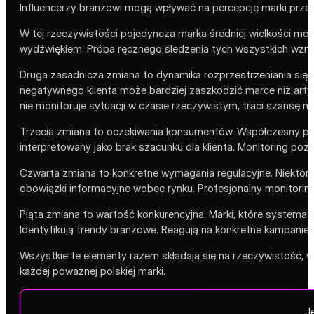
Influencerzy branżowi mogą wpływać na percepcję marki przez 
W tej rzeczywistości pojedyncza marka średniej wielkości m
wydźwiękiem. Próba ręcznego śledzenia tych wszystkich wzm
Druga zasadnicza zmiana to dynamika rozprzestrzeniania się 
negatywnego klienta może bardziej zaszkodzić marce niż artyku
nie monitoruje sytuacji w czasie rzeczywistym, traci szansę n
Trzecia zmiana to oczekiwania konsumentów. Współczesny polsk
interpretowany jako brak szacunku dla klienta. Monitoring p
Czwarta zmiana to konkretne wymagania regulacyjne. Niektóre
obowiązki informacyjne wobec rynku. Profesjonalny monitori
Piąta zmiana to wartość konkurencyjna. Marki, które systematy
Identyfikują trendy branżowe. Reagują na konkretne kampanie 
Wszystkie te elementy razem składają się na rzeczywistość, w 
każdej poważnej polskiej marki.
J