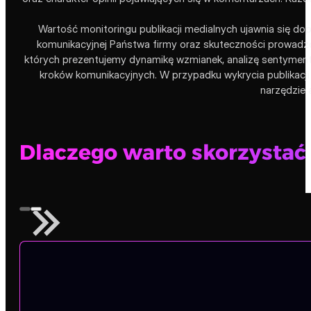
Wartość monitoringu publikacji medialnych ujawnia się d
komunikacyjnej Państwa firmy oraz skuteczności prowadzo
których prezentujemy dynamikę wzmianek, analizę sentyment
kroków komunikacyjnych. W przypadku wykrycia publikacj
narzędzie 
Dlaczego warto skorzystać 