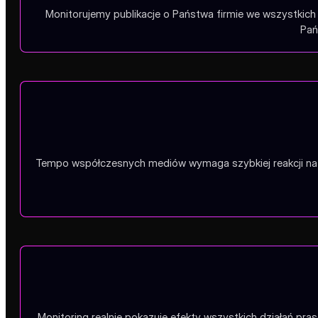
Monitorujemy publikacje o Państwa firmie we wszystkich 
Pań
Tempo współczesnych mediów wymaga szybkiej reakcji na k
Monitoring realnie pokazuje efekty wszystkich działań pr