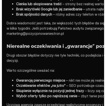
Cienka lub skopiowana treść
– strony bez realnej wartoś
Brak wizytówki Google lub jej zaniedbanie
– utrata najłat
Brak spójności danych
– różny adres czy telefon w różny
Dobra wiadomość jest taka, że większość tych błędów da się
w kilka tygodni. Jeśli potrzebują Państwo audytu związaneg
marketing@pozycjonowaniestron.pl
Nierealne oczekiwania i „gwarancje” pozy
Drugi obszar błędów dotyczy nie tyle techniki, co podejścia i
decyzji.
Warto szczególnie uważać na:
Gwarancję pierwszego miejsca
– nikt nie może jej realn
Oczekiwanie efektów „na jutro”
– SEO potrzebuje czasu, 
Skupienie wyłącznie na pozycji jednej frazy
– liczy się ca
Wybór oferty tylko po najniższej cenie
– zbyt tanie pozy
Uczciwa agencja zawsze przedstawi realistyczne prognozy i w