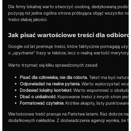
Dla firmy lokalnej warto stworzyć osobną, dedykowaną podst
pozycję niż jedna ogólna strona próbująca objąć wszystko na
treści słabej jakości.
Jak pisać wartościowe treści dla odbior
Google od lat premiuje treści, które faktycznie pomagają uży
o „upychanie” frazy w tekście, lecz o realną wartość merytory
Warto trzymać się kilku sprawdzonych zasad:
Pisać dla człowieka, nie dla robota.
Tekst ma być naturaln
Odpowiadać na realne pytania.
Warto wykorzystać wcześn
Dodawać lokalny kontekst.
Warto wspomnieć o obsłudze m
Dbać o unikalność.
Kopiowanie treści z innych stron jes
Formatować czytelnie.
Krótkie akapity, listy punktowane,
Wartościowa treść pracuje na Państwa latami. Raz dobrze napi
dodatkowych nakładów. Z doświadczenia agencji wynika, że two