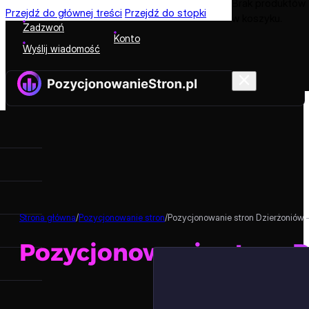
Brak produktów
Przejdź do głównej treści
Przejdź do stopki
w koszyku.
Zadzwoń
Konto
Wyślij wiadomość
Strona główna
/
Pozycjonowanie stron
/
Pozycjonowanie stron Dzierżoniów
Pozycjonowanie stron 