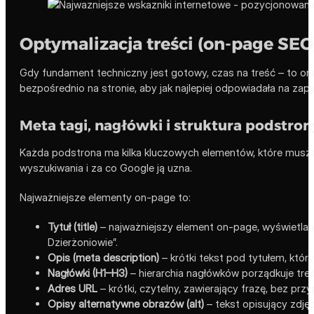
Optymalizacja treści (on-page SEO
Gdy fundament techniczny jest gotowy, czas na treść – to on
bezpośrednio na stronie, aby jak najlepiej odpowiadała na zap
Meta tagi, nagłówki i struktura podstron
Każda podstrona ma kilka kluczowych elementów, które muszą
wyszukiwania i za co Google ją uzna.
Najważniejsze elementy on-page to:
Tytuł (title)
– najważniejszy element on-page, wyświetlany
Dzierżoniowie”.
Opis (meta description)
– krótki tekst pod tytułem, któr
Nagłówki (H1–H3)
– hierarchia nagłówków porządkuje treś
Adres URL
– krótki, czytelny, zawierający frazę, bez p
Opisy alternatywne obrazów (alt)
– tekst opisujący zdjęc