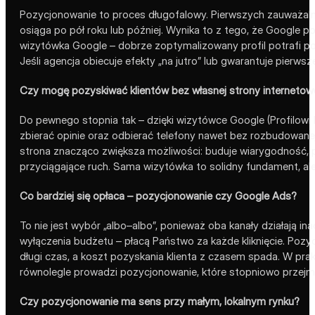
Pozycjonowanie to proces długofalowy. Pierwszych zauważaln
osiąga po pół roku lub później. Wynika to z tego, że Google p
wizytówka Google – dobrze zoptymalizowany profil potrafi po
Jeśli agencja obiecuje efekty „na jutro” lub gwarantuje pierw
Czy mogę pozyskiwać klientów bez własnej strony internetow
Do pewnego stopnia tak – dzięki wizytówce Google (Profilowi 
zbierać opinie oraz odbierać telefony nawet bez rozbudowanej
strona znacząco zwiększa możliwości: buduje wiarygodność, p
przyciągające ruch. Sama wizytówka to solidny fundament, ale
Co bardziej się opłaca – pozycjonowanie czy Google Ads?
To nie jest wybór „albo–albo”, ponieważ oba kanały działają ina
wyłączenia budżetu – płacą Państwo za każde kliknięcie. Pozy
długi czas, a koszt pozyskania klienta z czasem spada. W prak
równolegle prowadzi pozycjonowanie, które stopniowo przejmuje
Czy pozycjonowanie ma sens przy małym, lokalnym rynku?