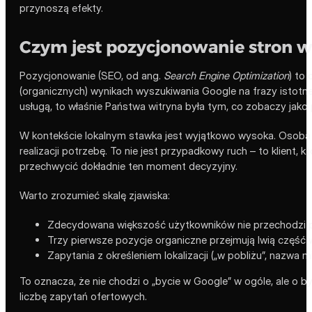
przynoszą efekty.
Czym jest pozycjonowanie stron w
Pozycjonowanie (SEO, od ang.
Search Engine Optimization
) to
(organicznych) wynikach wyszukiwania Google na frazy istotne 
usługą, to właśnie Państwa witryna była tym, co zobaczy jako 
W kontekście lokalnym stawka jest wyjątkowo wysoka. Osoba s
realizacji potrzebę. To nie jest przypadkowy ruch – to klient
przechwycić dokładnie ten moment decyzyjny.
Warto zrozumieć skalę zjawiska:
Zdecydowana większość użytkowników nie przechodzi p
Trzy pierwsze pozycje organiczne przejmują lwią część w
Zapytania z określeniem lokalizacji („w pobliżu”, nazwa
To oznacza, że nie chodzi o „bycie w Google” w ogóle, ale o b
liczbę zapytań ofertowych.