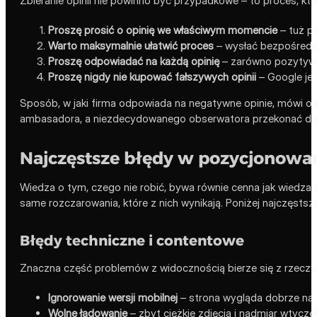
Zbieranie opinii nie powinno być przypadkowe – to proces, któr
Proszę prosić o opinię we właściwym momencie
– tuż po
Warto maksymalnie ułatwić proces
– wysłać bezpośredni
Proszę odpowiadać na każdą opinię
– zarówno pozytywną,
Proszę nigdy nie kupować fałszywych opinii
– Google je 
Sposób, w jaki firma odpowiada na negatywne opinie, mówi o n
ambasadora, a niezdecydowanego obserwatora przekonać do 
Najczęstsze błędy w pozycjonowan
Wiedza o tym, czego nie robić, bywa równie cenna jak wiedza 
same rozczarowania, które z nich wynikają. Poniżej najczęstsze
Błędy techniczne i contentowe
Znaczna część problemów z widocznością bierze się z rzeczy p
Ignorowanie wersji mobilnej
– strona wygląda dobrze na k
Wolne ładowanie
– zbyt ciężkie zdjęcia i nadmiar wtycze