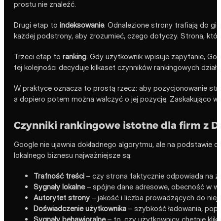
prostu nie znaleźć.
Drugi etap to
indeksowanie
. Odnalezione strony trafiają do gi
każdej podstrony, aby zrozumieć, czego dotyczy. Strona, która
Trzeci etap to
ranking
. Gdy użytkownik wpisuje zapytanie, Goog
tej kolejności decyduje kilkaset czynników rankingowych dział
W praktyce oznacza to prostą rzecz: aby pozycjonowanie stro
a dopiero potem można walczyć o jej pozycję. Zaskakująco w
Czynniki rankingowe istotne dla firm z 
Google nie ujawnia dokładnego algorytmu, ale na podstawie ofi
lokalnego biznesu najważniejsze są:
Trafność treści
– czy strona faktycznie odpowiada na za
Sygnały lokalne
– spójne dane adresowe, obecność w wi
Autorytet strony
– jakość i liczba prowadzących do niej l
Doświadczenie użytkownika
– szybkość ładowania, popr
Sygnały behawioralne
– to, czy użytkownicy chętnie klik