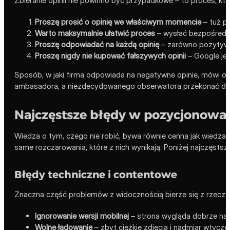
Zbieranie opinii nie powinno być przypadkowe – to proces, któr
Proszę prosić o opinię we właściwym momencie
– tuż po
Warto maksymalnie ułatwić proces
– wysłać bezpośredni
Proszę odpowiadać na każdą opinię
– zarówno pozytywną,
Proszę nigdy nie kupować fałszywych opinii
– Google je 
Sposób, w jaki firma odpowiada na negatywne opinie, mówi o n
ambasadora, a niezdecydowanego obserwatora przekonać do 
Najczęstsze błędy w pozycjonowa
Wiedza o tym, czego nie robić, bywa równie cenna jak wiedza 
same rozczarowania, które z nich wynikają. Poniżej najczęstsze
Błędy techniczne i contentowe
Znaczna część problemów z widocznością bierze się z rzeczy p
Ignorowanie wersji mobilnej
– strona wygląda dobrze na k
Wolne ładowanie
– zbyt ciężkie zdjęcia i nadmiar wtycze