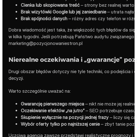
Cienka lub skopiowana treść
– strony bez realnej wartoś
Brak wizytówki Google lub jej zaniedbanie
– utrata najłat
Brak spójności danych
– różny adres czy telefon w różny
Dobra wiadomość jest taka, że większość tych błędów da się
w kilka tygodni. Jeśli potrzebują Państwo audytu związaneg
marketing@pozycjonowaniestron.pl
Nierealne oczekiwania i „gwarancje” pozy
Drugi obszar błędów dotyczy nie tyle techniki, co podejścia i
decyzji.
Warto szczególnie uważać na:
Gwarancję pierwszego miejsca
– nikt nie może jej realn
Oczekiwanie efektów „na jutro”
– SEO potrzebuje czasu, 
Skupienie wyłącznie na pozycji jednej frazy
– liczy się ca
Wybór oferty tylko po najniższej cenie
– zbyt tanie pozy
Uczciwa agencja zawsze przedstawi realistyczne prognozy i w