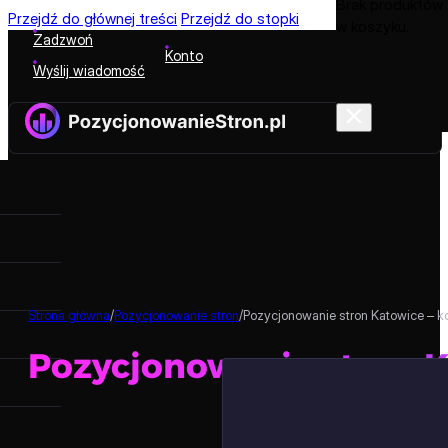
Brak produktów
Przejdź do głównej treści
Przejdź do stopki
w koszyku.
Zadzwoń
Konto
Wyślij wiadomość
Strona główna
/
Pozycjonowanie stron
/
Pozycjonowanie stron Katowice – 
Pozycjonowanie stron 