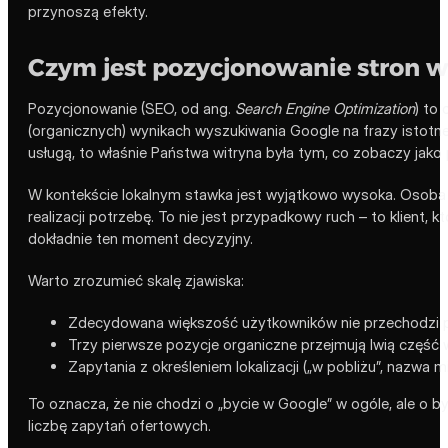
przynoszą efekty.
Czym jest pozycjonowanie stron w
Pozycjonowanie (SEO, od ang.
Search Engine Optimization
) to
(organicznych) wynikach wyszukiwania Google na frazy istotne 
usługą, to właśnie Państwa witryna była tym, co zobaczy jako 
W kontekście lokalnym stawka jest wyjątkowo wysoka. Osoba s
realizacji potrzebę. To nie jest przypadkowy ruch – to klien
dokładnie ten moment decyzyjny.
Warto zrozumieć skalę zjawiska:
Zdecydowana większość użytkowników nie przechodzi p
Trzy pierwsze pozycje organiczne przejmują lwią część w
Zapytania z określeniem lokalizacji („w pobliżu”, nazwa
To oznacza, że nie chodzi o „bycie w Google” w ogóle, ale o b
liczbę zapytań ofertowych.