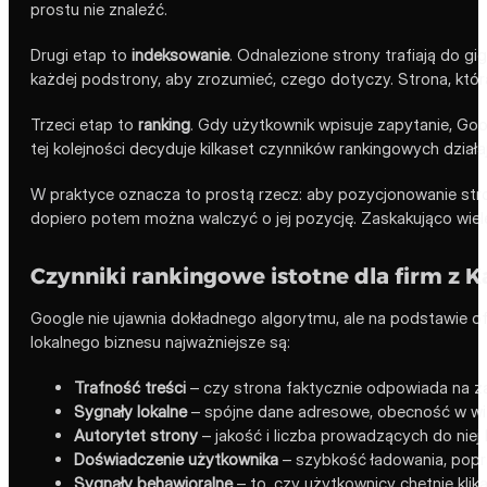
prostu nie znaleźć.
Drugi etap to
indeksowanie
. Odnalezione strony trafiają do gi
każdej podstrony, aby zrozumieć, czego dotyczy. Strona, która
Trzeci etap to
ranking
. Gdy użytkownik wpisuje zapytanie, Goog
tej kolejności decyduje kilkaset czynników rankingowych dział
W praktyce oznacza to prostą rzecz: aby pozycjonowanie stro
dopiero potem można walczyć o jej pozycję. Zaskakująco wie
Czynniki rankingowe istotne dla firm z 
Google nie ujawnia dokładnego algorytmu, ale na podstawie ofi
lokalnego biznesu najważniejsze są:
Trafność treści
– czy strona faktycznie odpowiada na za
Sygnały lokalne
– spójne dane adresowe, obecność w wi
Autorytet strony
– jakość i liczba prowadzących do niej l
Doświadczenie użytkownika
– szybkość ładowania, popr
Sygnały behawioralne
– to, czy użytkownicy chętnie klik