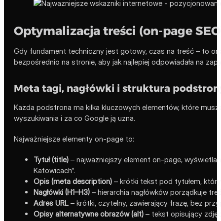
Optymalizacja treści (on-page SEO
Gdy fundament techniczny jest gotowy, czas na treść – to on
bezpośrednio na stronie, aby jak najlepiej odpowiadała na zap
Meta tagi, nagłówki i struktura podstron
Każda podstrona ma kilka kluczowych elementów, które muszą
wyszukiwania i za co Google ją uzna.
Najważniejsze elementy on-page to:
Tytuł (title)
– najważniejszy element on-page, wyświetlany
Katowicach”.
Opis (meta description)
– krótki tekst pod tytułem, któr
Nagłówki (H1–H3)
– hierarchia nagłówków porządkuje treś
Adres URL
– krótki, czytelny, zawierający frazę, bez p
Opisy alternatywne obrazów (alt)
– tekst opisujący zdjęc