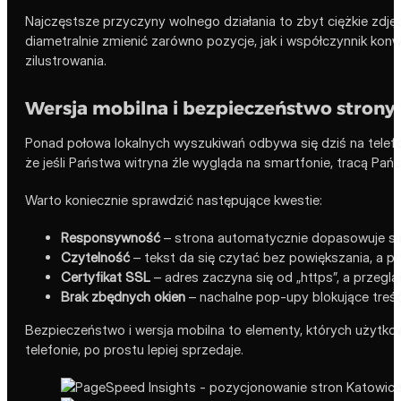
Najczęstsze przyczyny wolnego działania to zbyt ciężkie zdję
diametralnie zmienić zarówno pozycje, jak i współczynnik kon
zilustrowania.
Wersja mobilna i bezpieczeństwo strony
Ponad połowa lokalnych wyszukiwań odbywa się dziś na telefo
że jeśli Państwa witryna źle wygląda na smartfonie, tracą Państ
Warto koniecznie sprawdzić następujące kwestie:
Responsywność
– strona automatycznie dopasowuje się
Czytelność
– tekst da się czytać bez powiększania, a prz
Certyfikat SSL
– adres zaczyna się od „https”, a przegl
Brak zbędnych okien
– nachalne pop-upy blokujące treść
Bezpieczeństwo i wersja mobilna to elementy, których użytkown
telefonie, po prostu lepiej sprzedaje.