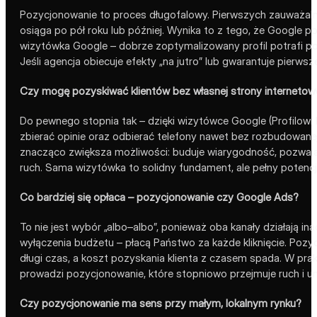
Pozycjonowanie to proces długofalowy. Pierwszych zauważaln
osiąga po pół roku lub później. Wynika to z tego, że Google p
wizytówka Google – dobrze zoptymalizowany profil potrafi po
Jeśli agencja obiecuje efekty „na jutro” lub gwarantuje pierw
Czy mogę pozyskiwać klientów bez własnej strony internetow
Do pewnego stopnia tak – dzięki wizytówce Google (Profilowi 
zbierać opinie oraz odbierać telefony nawet bez rozbudowanej
znacząco zwiększa możliwości: buduje wiarygodność, pozwala 
ruch. Sama wizytówka to solidny fundament, ale pełny potencj
Co bardziej się opłaca – pozycjonowanie czy Google Ads?
To nie jest wybór „albo–albo”, ponieważ oba kanały działają ina
wyłączenia budżetu – płacą Państwo za każde kliknięcie. Pozy
długi czas, a koszt pozyskania klienta z czasem spada. W prak
prowadzi pozycjonowanie, które stopniowo przejmuje ruch i uni
Czy pozycjonowanie ma sens przy małym, lokalnym rynku?