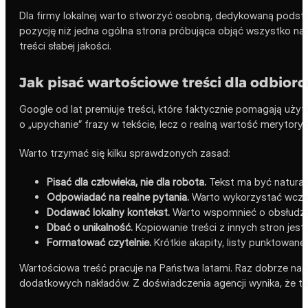
Dla firmy lokalnej warto stworzyć osobną, dedykowaną podst
pozycję niż jedna ogólna strona próbująca objąć wszystko na
treści słabej jakości.
Jak pisać wartościowe treści dla odbior
Google od lat premiuje treści, które faktycznie pomagają uży
o „upychanie” frazy w tekście, lecz o realną wartość merytory
Warto trzymać się kilku sprawdzonych zasad:
Pisać dla człowieka, nie dla robota.
Tekst ma być naturaln
Odpowiadać na realne pytania.
Warto wykorzystać wcześn
Dodawać lokalny kontekst.
Warto wspomnieć o obsłudze m
Dbać o unikalność.
Kopiowanie treści z innych stron jes
Formatować czytelnie.
Krótkie akapity, listy punktowane,
Wartościowa treść pracuje na Państwa latami. Raz dobrze napi
dodatkowych nakładów. Z doświadczenia agencji wynika, że two