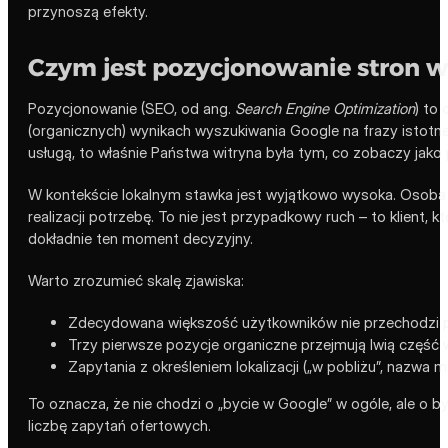
przynoszą efekty.
Czym jest pozycjonowanie stron w 
Pozycjonowanie (SEO, od ang.
Search Engine Optimization
) to
(organicznych) wynikach wyszukiwania Google na frazy istotne 
usługą, to właśnie Państwa witryna była tym, co zobaczy jako 
W kontekście lokalnym stawka jest wyjątkowo wysoka. Osoba s
realizacji potrzebę. To nie jest przypadkowy ruch – to klien
dokładnie ten moment decyzyjny.
Warto zrozumieć skalę zjawiska:
Zdecydowana większość użytkowników nie przechodzi p
Trzy pierwsze pozycje organiczne przejmują lwią część w
Zapytania z określeniem lokalizacji („w pobliżu”, nazwa
To oznacza, że nie chodzi o „bycie w Google” w ogóle, ale o b
liczbę zapytań ofertowych.