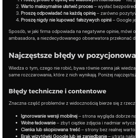
Warto maksymalnie ułatwić proces
– wysłać bezpośredni
Proszę odpowiadać na każdą opinię
– zarówno pozytywną,
Proszę nigdy nie kupować fałszywych opinii
– Google je 
Sposób, w jaki firma odpowiada na negatywne opinie, mówi o n
ambasadora, a niezdecydowanego obserwatora przekonać do 
Najczęstsze błędy w pozycjonowan
Wiedza o tym, czego nie robić, bywa równie cenna jak wiedza 
same rozczarowania, które z nich wynikają. Poniżej najczęstsze
Błędy techniczne i contentowe
Znaczna część problemów z widocznością bierze się z rzeczy p
Ignorowanie wersji mobilnej
– strona wygląda dobrze na k
Wolne ładowanie
– zbyt ciężkie zdjęcia i nadmiar wtycze
Cienka lub skopiowana treść
– strony bez realnej wartoś
Brak wizytówki Google lub jej zaniedbanie
– utrata najłat