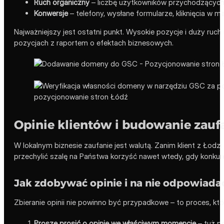
Ruch organiczny
– liczbę użytkowników przychodzących
Konwersje
– telefony, wysłane formularze, kliknięcia w 
Najważniejszy jest ostatni punkt. Wysokie pozycje i duży ruch
pozycjach z raportem o efektach biznesowych.
Opinie klientów i budowanie zaufa
W lokalnym biznesie zaufanie jest walutą. Zanim klient z Łodzi
przechylić szalę na Państwa korzyść nawet wtedy, gdy konkure
Jak zdobywać opinie i na nie odpowiada
Zbieranie opinii nie powinno być przypadkowe – to proces, któr
Proszę prosić o opinię we właściwym momencie
– tuż po