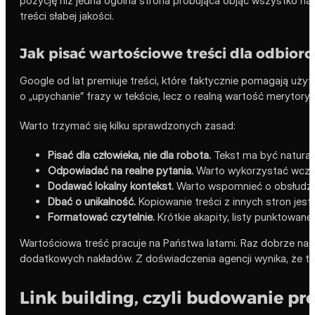
pozycję niż jedna ogólna strona próbująca objąć wszystko na
treści słabej jakości.
Jak pisać wartościowe treści dla odbiorc
Google od lat premiuje treści, które faktycznie pomagają uży
o „upychanie” frazy w tekście, lecz o realną wartość merytory
Warto trzymać się kilku sprawdzonych zasad:
Pisać dla człowieka, nie dla robota.
Tekst ma być naturaln
Odpowiadać na realne pytania.
Warto wykorzystać wcześn
Dodawać lokalny kontekst.
Warto wspomnieć o obsłudze m
Dbać o unikalność.
Kopiowanie treści z innych stron jes
Formatować czytelnie.
Krótkie akapity, listy punktowane,
Wartościowa treść pracuje na Państwa latami. Raz dobrze napi
dodatkowych nakładów. Z doświadczenia agencji wynika, że two
Link building, czyli budowanie pro