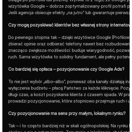
wizytówka Google – dobrze zoptymalizowany profil potrafi po
Jeśli agencja obiecuje efekty „na jutro” lub gwarantuje pierw
Czy mogę pozyskiwać klientów bez własnej strony internetow
Do pewnego stopnia tak – dzięki wizytówce Google (Profilowi 
zbierać opinie oraz odbierać telefony nawet bez rozbudowanej
znacząco zwiększa możliwości: buduje wiarygodność, pozwala 
ruch. Sama wizytówka to solidny fundament, ale pełny potencj
Co bardziej się opłaca – pozycjonowanie czy Google Ads?
To nie jest wybór „albo–albo”, ponieważ oba kanały działają ina
wyłączenia budżetu – płacą Państwo za każde kliknięcie. Pozy
długi czas, a koszt pozyskania klienta z czasem spada. W prak
prowadzi pozycjonowanie, które stopniowo przejmuje ruch i uni
Czy pozycjonowanie ma sens przy małym, lokalnym rynku?
Tak – i to często bardziej niż w skali ogólnopolskiej. Na rynk