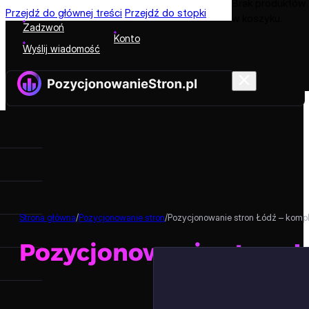
Brak produktów
Przejdź do głównej treści
Przejdź do stopki
w koszyku.
Zadzwoń
Konto
Wyślij wiadomość
Strona główna
/
Pozycjonowanie stron
/
Pozycjonowanie stron Łódź – komp
Pozycjonowanie stron 