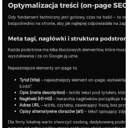
Optymalizacja treści (on-page SEO
Gdy fundament techniczny jest gotowy, czas na treść – to on
bezpośrednio na stronie, aby jak najlepiej odpowiadała na zap
Meta tagi, nagłówki i struktura podstron
Każda podstrona ma kilka kluczowych elementów, które muszą
wyszukiwania i za co Google ją uzna.
Najważniejsze elementy on-page to:
Tytuł (title)
– najważniejszy element on-page, wyświetlany
Łodzi”.
Opis (meta description)
– krótki tekst pod tytułem, któr
Nagłówki (H1–H3)
– hierarchia nagłówków porządkuje treś
Adres URL
– krótki, czytelny, zawierający frazę, bez p
Opisy alternatywne obrazów (alt)
– tekst opisujący zdjęc
Dla firmy lokalnej warto stworzyć osobną, dedykowaną podst