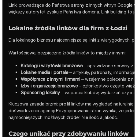
Linki prowadzące do Państwa strony z innych witryn Google tr
większy autorytet zyskuje Państwa domena. Link building to j
Lokalne źródła linków dla firm z Łodzi
Dla lokalnego biznesu najcenniejsze są linki z wiarygodnych, po
Wartościowe, bezpieczne źródła linków to między innymi:
Katalogi i wizytówki branżowe
– sprawdzone serwisy z of
Lokalne media i portale
– artykuły, patronaty, informacje
Współpraca z innymi firmami
– wzajemne polecenia z nie
Izby i organizacje branżowe
– członkostwo często wiąże 
Sponsoring lokalny
– wsparcie klubów, wydarzeń czy inic
Kluczowa zasada brzmi: profil linków ma wyglądać naturalnie 
doświadczenia agencji Pozycjonowanie stron wynika, że jeden l
najmocniejszych możliwych źródeł. Nie ilość a jakość.
Czego unikać przy zdobywaniu linków