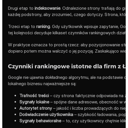
Drugi etap to
indeksowanie
. Odnalezione strony trafiają do gi
każdej podstrony, aby zrozumieć, czego dotyczy. Strona, która
Trzeci etap to
ranking
. Gdy użytkownik wpisuje zapytanie, Goog
tej kolejności decyduje kilkaset czynników rankingowych dział
W praktyce oznacza to prostą rzecz: aby pozycjonowanie stro
dopiero potem można walczyć o jej pozycję. Zaskakująco wie
Czynniki rankingowe istotne dla firm z Ł
Google nie ujawnia dokładnego algorytmu, ale na podstawie ofi
lokalnego biznesu najważniejsze są:
Trafność treści
– czy strona faktycznie odpowiada na za
Sygnały lokalne
– spójne dane adresowe, obecność w wi
Autorytet strony
– jakość i liczba prowadzących do niej l
Doświadczenie użytkownika
– szybkość ładowania, popr
Sygnały behawioralne
– to, czy użytkownicy chętnie klik