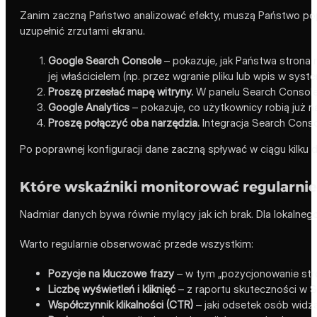
Zanim zaczną Państwo analizować efekty, muszą Państwo popra
uzupełnić zrzutami ekranu.
Google Search Console
– pokazuje, jak Państwa strona 
jej właścicielem (np. przez wgranie pliku lub wpis w syst
Proszę przesłać mapę witryny.
W panelu Search Console 
Google Analytics
– pokazuje, co użytkownicy robią już n
Proszę połączyć oba narzędzia.
Integracja Search Consol
Po poprawnej konfiguracji dane zaczną spływać w ciągu kilku
Które wskaźniki monitorować regularnie
Nadmiar danych bywa równie mylący jak ich brak. Dla lokalnego
Warto regularnie obserwować przede wszystkim:
Pozycje na kluczowe frazy
– w tym „pozycjonowanie stron
Liczbę wyświetleń i kliknięć
– z raportu skuteczności w S
Współczynnik klikalności (CTR)
– jaki odsetek osób widzą