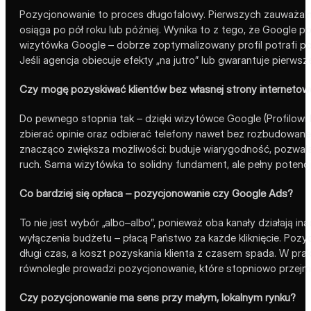
Pozycjonowanie to proces długofalowy. Pierwszych zauważaln
osiąga po pół roku lub później. Wynika to z tego, że Google p
wizytówka Google – dobrze zoptymalizowany profil potrafi po
Jeśli agencja obiecuje efekty „na jutro” lub gwarantuje pierw
Czy mogę pozyskiwać klientów bez własnej strony internetow
Do pewnego stopnia tak – dzięki wizytówce Google (Profilowi 
zbierać opinie oraz odbierać telefony nawet bez rozbudowanej
znacząco zwiększa możliwości: buduje wiarygodność, pozwala 
ruch. Sama wizytówka to solidny fundament, ale pełny potencj
Co bardziej się opłaca – pozycjonowanie czy Google Ads?
To nie jest wybór „albo–albo”, ponieważ oba kanały działają ina
wyłączenia budżetu – płacą Państwo za każde kliknięcie. Pozy
długi czas, a koszt pozyskania klienta z czasem spada. W prak
równolegle prowadzi pozycjonowanie, które stopniowo przejmuje
Czy pozycjonowanie ma sens przy małym, lokalnym rynku?