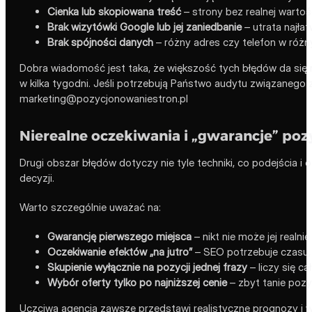
Cienka lub skopiowana treść
– strony bez realnej wartoś
Brak wizytówki Google lub jej zaniedbanie
– utrata najłat
Brak spójności danych
– różny adres czy telefon w różny
Dobra wiadomość jest taka, że większość tych błędów da się
w kilka tygodni. Jeśli potrzebują Państwo audytu związaneg
marketing@pozycjonowaniestron.pl
Nierealne oczekiwania i „gwarancje” pozy
Drugi obszar błędów dotyczy nie tyle techniki, co podejścia i
decyzji.
Warto szczególnie uważać na:
Gwarancję pierwszego miejsca
– nikt nie może jej realn
Oczekiwanie efektów „na jutro”
– SEO potrzebuje czasu, 
Skupienie wyłącznie na pozycji jednej frazy
– liczy się ca
Wybór oferty tylko po najniższej cenie
– zbyt tanie pozy
Uczciwa agencja zawsze przedstawi realistyczne prognozy i w