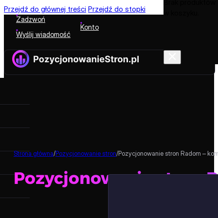
Brak produktów
Przejdź do głównej treści
Przejdź do stopki
w koszyku.
Zadzwoń
Konto
Wyślij wiadomość
Strona główna
/
Pozycjonowanie stron
/
Pozycjonowanie stron Radom – ko
Pozycjonowanie stron 