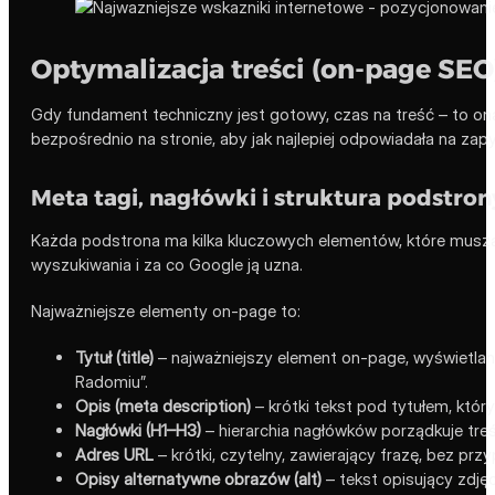
Optymalizacja treści (on-page SEO
Gdy fundament techniczny jest gotowy, czas na treść – to on
bezpośrednio na stronie, aby jak najlepiej odpowiadała na zap
Meta tagi, nagłówki i struktura podstron
Każda podstrona ma kilka kluczowych elementów, które muszą
wyszukiwania i za co Google ją uzna.
Najważniejsze elementy on-page to:
Tytuł (title)
– najważniejszy element on-page, wyświetlany
Radomiu”.
Opis (meta description)
– krótki tekst pod tytułem, któr
Nagłówki (H1–H3)
– hierarchia nagłówków porządkuje treś
Adres URL
– krótki, czytelny, zawierający frazę, bez p
Opisy alternatywne obrazów (alt)
– tekst opisujący zdjęc