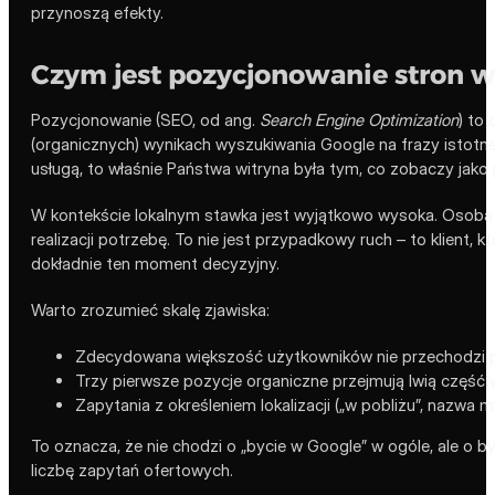
przynoszą efekty.
Czym jest pozycjonowanie stron w
Pozycjonowanie (SEO, od ang.
Search Engine Optimization
) to
(organicznych) wynikach wyszukiwania Google na frazy istotne 
usługą, to właśnie Państwa witryna była tym, co zobaczy jako 
W kontekście lokalnym stawka jest wyjątkowo wysoka. Osoba s
realizacji potrzebę. To nie jest przypadkowy ruch – to klien
dokładnie ten moment decyzyjny.
Warto zrozumieć skalę zjawiska:
Zdecydowana większość użytkowników nie przechodzi p
Trzy pierwsze pozycje organiczne przejmują lwią część w
Zapytania z określeniem lokalizacji („w pobliżu”, nazwa
To oznacza, że nie chodzi o „bycie w Google” w ogóle, ale o b
liczbę zapytań ofertowych.