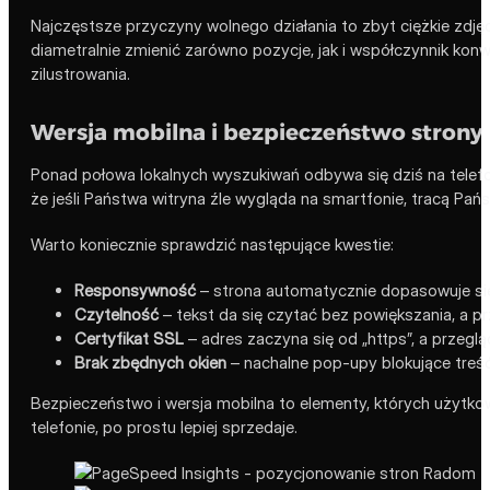
Najczęstsze przyczyny wolnego działania to zbyt ciężkie zdję
diametralnie zmienić zarówno pozycje, jak i współczynnik kon
zilustrowania.
Wersja mobilna i bezpieczeństwo strony
Ponad połowa lokalnych wyszukiwań odbywa się dziś na telefo
że jeśli Państwa witryna źle wygląda na smartfonie, tracą Państ
Warto koniecznie sprawdzić następujące kwestie:
Responsywność
– strona automatycznie dopasowuje się
Czytelność
– tekst da się czytać bez powiększania, a prz
Certyfikat SSL
– adres zaczyna się od „https”, a przegl
Brak zbędnych okien
– nachalne pop-upy blokujące treść
Bezpieczeństwo i wersja mobilna to elementy, których użytkown
telefonie, po prostu lepiej sprzedaje.