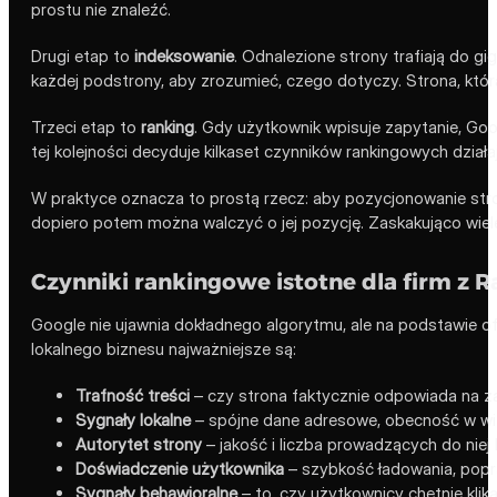
prostu nie znaleźć.
Drugi etap to
indeksowanie
. Odnalezione strony trafiają do gi
każdej podstrony, aby zrozumieć, czego dotyczy. Strona, która
Trzeci etap to
ranking
. Gdy użytkownik wpisuje zapytanie, Goog
tej kolejności decyduje kilkaset czynników rankingowych dział
W praktyce oznacza to prostą rzecz: aby pozycjonowanie stro
dopiero potem można walczyć o jej pozycję. Zaskakująco wie
Czynniki rankingowe istotne dla firm z 
Google nie ujawnia dokładnego algorytmu, ale na podstawie ofi
lokalnego biznesu najważniejsze są:
Trafność treści
– czy strona faktycznie odpowiada na za
Sygnały lokalne
– spójne dane adresowe, obecność w wi
Autorytet strony
– jakość i liczba prowadzących do niej l
Doświadczenie użytkownika
– szybkość ładowania, popr
Sygnały behawioralne
– to, czy użytkownicy chętnie klik