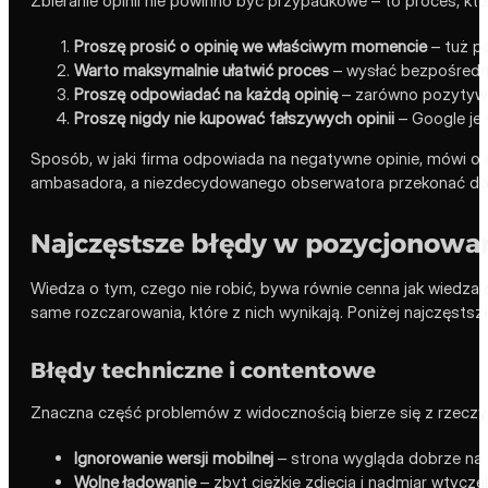
Zbieranie opinii nie powinno być przypadkowe – to proces, któr
Proszę prosić o opinię we właściwym momencie
– tuż po
Warto maksymalnie ułatwić proces
– wysłać bezpośredni
Proszę odpowiadać na każdą opinię
– zarówno pozytywną,
Proszę nigdy nie kupować fałszywych opinii
– Google je 
Sposób, w jaki firma odpowiada na negatywne opinie, mówi o n
ambasadora, a niezdecydowanego obserwatora przekonać do 
Najczęstsze błędy w pozycjonowa
Wiedza o tym, czego nie robić, bywa równie cenna jak wiedza 
same rozczarowania, które z nich wynikają. Poniżej najczęstsze
Błędy techniczne i contentowe
Znaczna część problemów z widocznością bierze się z rzeczy p
Ignorowanie wersji mobilnej
– strona wygląda dobrze na k
Wolne ładowanie
– zbyt ciężkie zdjęcia i nadmiar wtycze