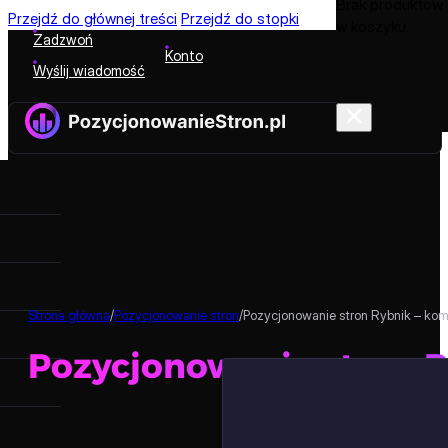
Brak produktów
Przejdź do głównej treści
Przejdź do stopki
w koszyku.
Zadzwoń
Konto
Wyślij wiadomość
Strona główna
/
Pozycjonowanie stron
/
Pozycjonowanie stron Rybnik – ko
Pozycjonowanie stron 