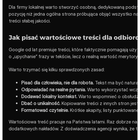
Dla firmy lokalnej warto stworzyć osobną, dedykowaną podst
pozycję niż jedna ogólna strona próbująca objąć wszystko na
treści słabej jakości.
Jak pisać wartościowe treści dla odbior
Google od lat premiuje treści, które faktycznie pomagają uży
o „upychanie” frazy w tekście, lecz o realną wartość merytory
Warto trzymać się kilku sprawdzonych zasad:
Pisać dla człowieka, nie dla robota.
Tekst ma być naturaln
Odpowiadać na realne pytania.
Warto wykorzystać wcześn
Dodawać lokalny kontekst.
Warto wspomnieć o obsłudze m
Dbać o unikalność.
Kopiowanie treści z innych stron jes
Formatować czytelnie.
Krótkie akapity, listy punktowane,
Wartościowa treść pracuje na Państwa latami. Raz dobrze napi
dodatkowych nakładów. Z doświadczenia agencji wynika, że two