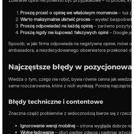
Zbieranie opinii nie powinno być przypadkowe – to proces, któr
Proszę prosić o opinię we właściwym momencie
– tuż po
Warto maksymalnie ułatwić proces
– wysłać bezpośredni
Proszę odpowiadać na każdą opinię
– zarówno pozytywną,
Proszę nigdy nie kupować fałszywych opinii
– Google je 
Sposób, w jaki firma odpowiada na negatywne opinie, mówi o n
ambasadora, a niezdecydowanego obserwatora przekonać do 
Najczęstsze błędy w pozycjonowa
Wiedza o tym, czego nie robić, bywa równie cenna jak wiedza 
same rozczarowania, które z nich wynikają. Poniżej najczęstsze
Błędy techniczne i contentowe
Znaczna część problemów z widocznością bierze się z rzeczy p
Ignorowanie wersji mobilnej
– strona wygląda dobrze na k
Wolne ładowanie
– zbyt ciężkie zdjęcia i nadmiar wtycze