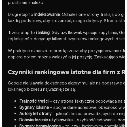
prostu nie znaleźć.
Drugi etap to
indeksowanie
. Odnalezione strony trafiają do gi
każdej podstrony, aby zrozumieć, czego dotyczy. Strona, która
Trzeci etap to
ranking
. Gdy użytkownik wpisuje zapytanie, Goog
tej kolejności decyduje kilkaset czynników rankingowych dział
W praktyce oznacza to prostą rzecz: aby pozycjonowanie stro
dopiero potem można walczyć o jej pozycję. Zaskakująco wie
Czynniki rankingowe istotne dla firm z R
Google nie ujawnia dokładnego algorytmu, ale na podstawie ofi
lokalnego biznesu najważniejsze są:
Trafność treści
– czy strona faktycznie odpowiada na za
Sygnały lokalne
– spójne dane adresowe, obecność w wi
Autorytet strony
– jakość i liczba prowadzących do niej l
Doświadczenie użytkownika
– szybkość ładowania, popr
Sygnały behawioralne
– to, czy użytkownicy chętnie klik