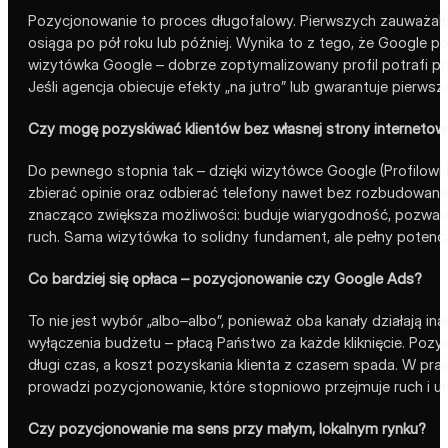
Pozycjonowanie to proces długofalowy. Pierwszych zauważaln
osiąga po pół roku lub później. Wynika to z tego, że Google p
wizytówka Google – dobrze zoptymalizowany profil potrafi po
Jeśli agencja obiecuje efekty „na jutro” lub gwarantuje pierw
Czy mogę pozyskiwać klientów bez własnej strony internetow
Do pewnego stopnia tak – dzięki wizytówce Google (Profilowi 
zbierać opinie oraz odbierać telefony nawet bez rozbudowanej 
znacząco zwiększa możliwości: buduje wiarygodność, pozwala 
ruch. Sama wizytówka to solidny fundament, ale pełny potencj
Co bardziej się opłaca – pozycjonowanie czy Google Ads?
To nie jest wybór „albo–albo”, ponieważ oba kanały działają ina
wyłączenia budżetu – płacą Państwo za każde kliknięcie. Pozy
długi czas, a koszt pozyskania klienta z czasem spada. W prak
prowadzi pozycjonowanie, które stopniowo przejmuje ruch i uni
Czy pozycjonowanie ma sens przy małym, lokalnym rynku?