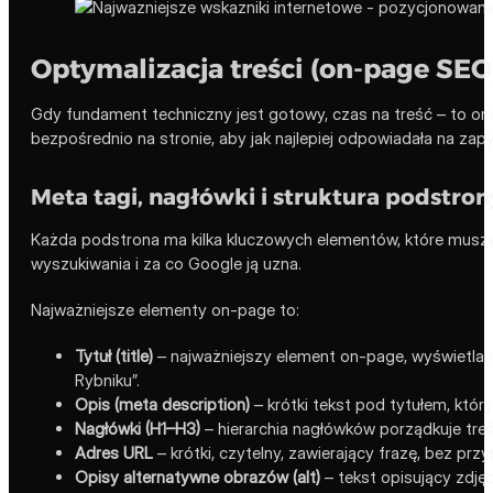
Optymalizacja treści (on-page SEO
Gdy fundament techniczny jest gotowy, czas na treść – to on
bezpośrednio na stronie, aby jak najlepiej odpowiadała na zap
Meta tagi, nagłówki i struktura podstron
Każda podstrona ma kilka kluczowych elementów, które muszą
wyszukiwania i za co Google ją uzna.
Najważniejsze elementy on-page to:
Tytuł (title)
– najważniejszy element on-page, wyświetlany
Rybniku”.
Opis (meta description)
– krótki tekst pod tytułem, któr
Nagłówki (H1–H3)
– hierarchia nagłówków porządkuje treś
Adres URL
– krótki, czytelny, zawierający frazę, bez p
Opisy alternatywne obrazów (alt)
– tekst opisujący zdjęc