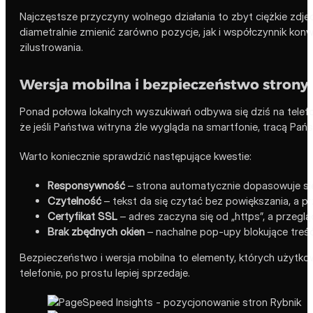
Najczęstsze przyczyny wolnego działania to zbyt ciężkie zdję
diametralnie zmienić zarówno pozycje, jak i współczynnik kon
zilustrowania.
Wersja mobilna i bezpieczeństwo strony
Ponad połowa lokalnych wyszukiwań odbywa się dziś na telefo
że jeśli Państwa witryna źle wygląda na smartfonie, tracą Państ
Warto koniecznie sprawdzić następujące kwestie:
Responsywność
– strona automatycznie dopasowuje się
Czytelność
– tekst da się czytać bez powiększania, a prz
Certyfikat SSL
– adres zaczyna się od „https”, a przegl
Brak zbędnych okien
– nachalne pop-upy blokujące treść
Bezpieczeństwo i wersja mobilna to elementy, których użytkown
telefonie, po prostu lepiej sprzedaje.