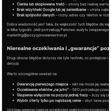
Cienka lub skopiowana treść
– strony bez realnej wartoś
Brak wizytówki Google lub jej zaniedbanie
– utrata najłat
Brak spójności danych
– różny adres czy telefon w różny
Dobra wiadomość jest taka, że większość tych błędów da się
w kilka tygodni. Jeśli potrzebują Państwo audytu związaneg
marketing@pozycjonowaniestron.pl
Nierealne oczekiwania i „gwarancje” pozy
Drugi obszar błędów dotyczy nie tyle techniki, co podejścia i
decyzji.
Warto szczególnie uważać na:
Gwarancję pierwszego miejsca
– nikt nie może jej realn
Oczekiwanie efektów „na jutro”
– SEO potrzebuje czasu, 
Skupienie wyłącznie na pozycji jednej frazy
– liczy się ca
Wybór oferty tylko po najniższej cenie
– zbyt tanie pozy
Uczciwa agencja zawsze przedstawi realistyczne prognozy i w