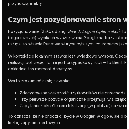
przynoszą efekty.
Czym jest pozycjonowanie stron w
Pozycjonowanie (SEO, od ang.
Search Engine Optimization
) to
(organicznych) wynikach wyszukiwania Google na frazy istotne 
usługą, to właśnie Państwa witryna była tym, co zobaczy jako 
W kontekście lokalnym stawka jest wyjątkowo wysoka. Osoba s
realizacji potrzebę. To nie jest przypadkowy ruch – to klien
dokładnie ten moment decyzyjny.
Warto zrozumieć skalę zjawiska:
Zdecydowana większość użytkowników nie przechodzi p
Trzy pierwsze pozycje organiczne przejmują lwią część w
Zapytania z określeniem lokalizacji („w pobliżu”, nazwa
To oznacza, że nie chodzi o „bycie w Google” w ogóle, ale o b
liczbę zapytań ofertowych.