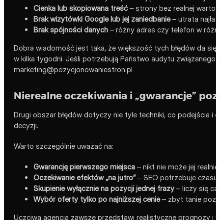
Cienka lub skopiowana treść
– strony bez realnej wartoś
Brak wizytówki Google lub jej zaniedbanie
– utrata najłat
Brak spójności danych
– różny adres czy telefon w różny
Dobra wiadomość jest taka, że większość tych błędów da się
w kilka tygodni. Jeśli potrzebują Państwo audytu związaneg
marketing@pozycjonowaniestron.pl
Nierealne oczekiwania i „gwarancje” pozy
Drugi obszar błędów dotyczy nie tyle techniki, co podejścia i
decyzji.
Warto szczególnie uważać na:
Gwarancję pierwszego miejsca
– nikt nie może jej realn
Oczekiwanie efektów „na jutro”
– SEO potrzebuje czasu, 
Skupienie wyłącznie na pozycji jednej frazy
– liczy się ca
Wybór oferty tylko po najniższej cenie
– zbyt tanie pozy
Uczciwa agencja zawsze przedstawi realistyczne prognozy i w