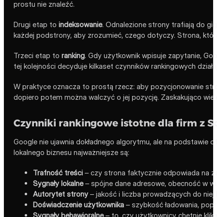
prostu nie znaleźć.
Drugi etap to
indeksowanie
. Odnalezione strony trafiają do gi
każdej podstrony, aby zrozumieć, czego dotyczy. Strona, która
Trzeci etap to
ranking
. Gdy użytkownik wpisuje zapytanie, Goog
tej kolejności decyduje kilkaset czynników rankingowych dział
W praktyce oznacza to prostą rzecz: aby pozycjonowanie stro
dopiero potem można walczyć o jej pozycję. Zaskakująco wie
Czynniki rankingowe istotne dla firm z 
Google nie ujawnia dokładnego algorytmu, ale na podstawie ofi
lokalnego biznesu najważniejsze są:
Trafność treści
– czy strona faktycznie odpowiada na za
Sygnały lokalne
– spójne dane adresowe, obecność w wi
Autorytet strony
– jakość i liczba prowadzących do niej l
Doświadczenie użytkownika
– szybkość ładowania, popr
Sygnały behawioralne
– to, czy użytkownicy chętnie klik