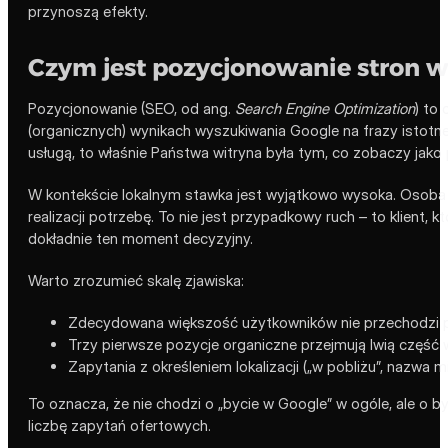
przynoszą efekty.
Czym jest pozycjonowanie stron w 
Pozycjonowanie (SEO, od ang.
Search Engine Optimization
) to
(organicznych) wynikach wyszukiwania Google na frazy istotne 
usługą, to właśnie Państwa witryna była tym, co zobaczy jako 
W kontekście lokalnym stawka jest wyjątkowo wysoka. Osoba s
realizacji potrzebę. To nie jest przypadkowy ruch – to klien
dokładnie ten moment decyzyjny.
Warto zrozumieć skalę zjawiska:
Zdecydowana większość użytkowników nie przechodzi p
Trzy pierwsze pozycje organiczne przejmują lwią część w
Zapytania z określeniem lokalizacji („w pobliżu”, nazwa
To oznacza, że nie chodzi o „bycie w Google” w ogóle, ale o b
liczbę zapytań ofertowych.