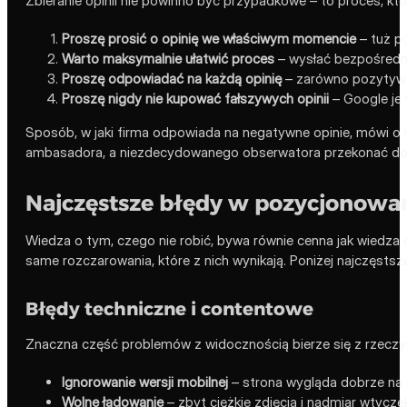
Zbieranie opinii nie powinno być przypadkowe – to proces, któr
Proszę prosić o opinię we właściwym momencie
– tuż po
Warto maksymalnie ułatwić proces
– wysłać bezpośredni
Proszę odpowiadać na każdą opinię
– zarówno pozytywną,
Proszę nigdy nie kupować fałszywych opinii
– Google je 
Sposób, w jaki firma odpowiada na negatywne opinie, mówi o n
ambasadora, a niezdecydowanego obserwatora przekonać do 
Najczęstsze błędy w pozycjonowan
Wiedza o tym, czego nie robić, bywa równie cenna jak wiedza 
same rozczarowania, które z nich wynikają. Poniżej najczęstsze
Błędy techniczne i contentowe
Znaczna część problemów z widocznością bierze się z rzeczy p
Ignorowanie wersji mobilnej
– strona wygląda dobrze na k
Wolne ładowanie
– zbyt ciężkie zdjęcia i nadmiar wtycze