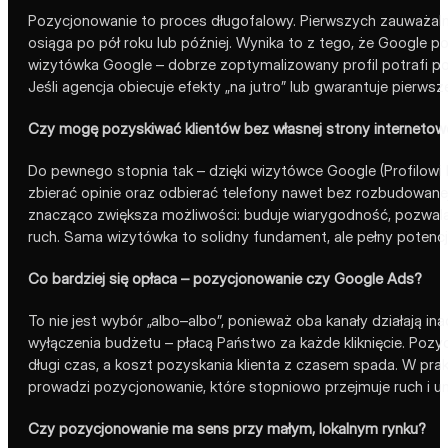
Pozycjonowanie to proces długofalowy. Pierwszych zauważaln
osiąga po pół roku lub później. Wynika to z tego, że Google p
wizytówka Google – dobrze zoptymalizowany profil potrafi po
Jeśli agencja obiecuje efekty „na jutro” lub gwarantuje pierw
Czy mogę pozyskiwać klientów bez własnej strony internetow
Do pewnego stopnia tak – dzięki wizytówce Google (Profilowi 
zbierać opinie oraz odbierać telefony nawet bez rozbudowanej
znacząco zwiększa możliwości: buduje wiarygodność, pozwala 
ruch. Sama wizytówka to solidny fundament, ale pełny potencj
Co bardziej się opłaca – pozycjonowanie czy Google Ads?
To nie jest wybór „albo–albo”, ponieważ oba kanały działają ina
wyłączenia budżetu – płacą Państwo za każde kliknięcie. Pozy
długi czas, a koszt pozyskania klienta z czasem spada. W prak
prowadzi pozycjonowanie, które stopniowo przejmuje ruch i uni
Czy pozycjonowanie ma sens przy małym, lokalnym rynku?