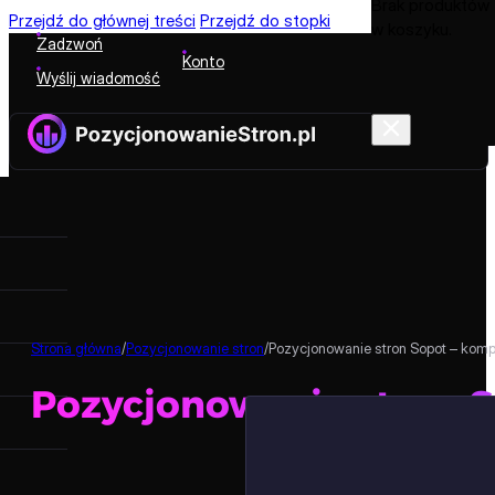
Brak produktów
Przejdź do głównej treści
Przejdź do stopki
w koszyku.
Zadzwoń
Konto
Wyślij wiadomość
Strona główna
/
Pozycjonowanie stron
/
Pozycjonowanie stron Sopot – kom
Pozycjonowanie stron 