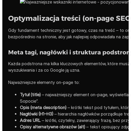
Optymalizacja treści (on-page SEO
Gdy fundament techniczny jest gotowy, czas na treść – to on
bezpośrednio na stronie, aby jak najlepiej odpowiadała na zap
Meta tagi, nagłówki i struktura podstron
Każda podstrona ma kilka kluczowych elementów, które muszą
wyszukiwania i za co Google ją uzna.
Najważniejsze elementy on-page to:
Tytuł (title)
– najważniejszy element on-page, wyświetlany
Sopocie”.
Opis (meta description)
– krótki tekst pod tytułem, któr
Nagłówki (H1–H3)
– hierarchia nagłówków porządkuje treś
Adres URL
– krótki, czytelny, zawierający frazę, bez p
Opisy alternatywne obrazów (alt)
– tekst opisujący zdjęc