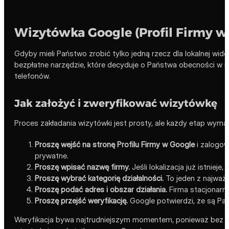
Wizytówka Google (Profil Firmy w
Gdyby mieli Państwo zrobić tylko jedną rzecz dla lokalnej wid
bezpłatne narzędzie, które decyduje o Państwa obecności w ma
telefonów.
Jak założyć i zweryfikować wizytówkę
Proces zakładania wizytówki jest prosty, ale każdy etap wymaga
Proszę wejść na stronę Profilu Firmy w Google
i zalogow
prywatne.
Proszę wpisać nazwę firmy.
Jeśli lokalizacja już istnieje
Proszę wybrać kategorię działalności.
To jeden z najważn
Proszę podać adres i obszar działania.
Firma stacjonarn
Proszę przejść weryfikację.
Google potwierdzi, że są Pań
Weryfikacja bywa najtrudniejszym momentem, ponieważ bez nie