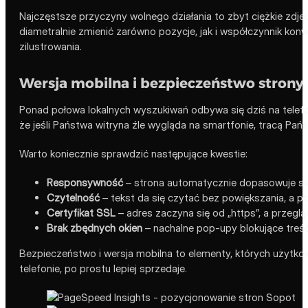
Najczęstsze przyczyny wolnego działania to zbyt ciężkie zdję
diametralnie zmienić zarówno pozycje, jak i współczynnik kon
zilustrowania.
Wersja mobilna i bezpieczeństwo strony
Ponad połowa lokalnych wyszukiwań odbywa się dziś na telefo
że jeśli Państwa witryna źle wygląda na smartfonie, tracą Państ
Warto koniecznie sprawdzić następujące kwestie:
Responsywność
– strona automatycznie dopasowuje się
Czytelność
– tekst da się czytać bez powiększania, a prz
Certyfikat SSL
– adres zaczyna się od „https”, a przegl
Brak zbędnych okien
– nachalne pop-upy blokujące treść
Bezpieczeństwo i wersja mobilna to elementy, których użytkown
telefonie, po prostu lepiej sprzedaje.