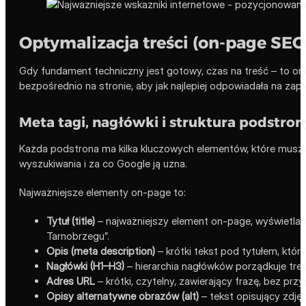
Optymalizacja treści (on-page SEO
Gdy fundament techniczny jest gotowy, czas na treść – to on
bezpośrednio na stronie, aby jak najlepiej odpowiadała na zap
Meta tagi, nagłówki i struktura podstron
Każda podstrona ma kilka kluczowych elementów, które muszą
wyszukiwania i za co Google ją uzna.
Najważniejsze elementy on-page to:
Tytuł (title)
– najważniejszy element on-page, wyświetlany
Tarnobrzegu”.
Opis (meta description)
– krótki tekst pod tytułem, któr
Nagłówki (H1–H3)
– hierarchia nagłówków porządkuje treś
Adres URL
– krótki, czytelny, zawierający frazę, bez p
Opisy alternatywne obrazów (alt)
– tekst opisujący zdjęc