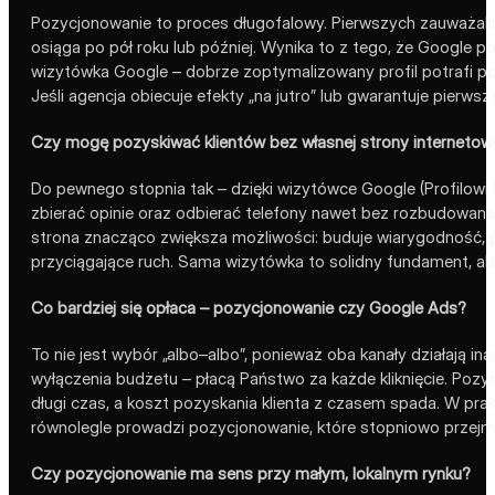
Pozycjonowanie to proces długofalowy. Pierwszych zauważaln
osiąga po pół roku lub później. Wynika to z tego, że Google p
wizytówka Google – dobrze zoptymalizowany profil potrafi po
Jeśli agencja obiecuje efekty „na jutro” lub gwarantuje pierw
Czy mogę pozyskiwać klientów bez własnej strony internetow
Do pewnego stopnia tak – dzięki wizytówce Google (Profilowi 
zbierać opinie oraz odbierać telefony nawet bez rozbudowanej
strona znacząco zwiększa możliwości: buduje wiarygodność, p
przyciągające ruch. Sama wizytówka to solidny fundament, ale
Co bardziej się opłaca – pozycjonowanie czy Google Ads?
To nie jest wybór „albo–albo”, ponieważ oba kanały działają ina
wyłączenia budżetu – płacą Państwo za każde kliknięcie. Pozy
długi czas, a koszt pozyskania klienta z czasem spada. W prak
równolegle prowadzi pozycjonowanie, które stopniowo przejmuje
Czy pozycjonowanie ma sens przy małym, lokalnym rynku?