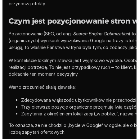
przynoszą efekty.
Czym jest pozycjonowanie stron w
Pozycjonowanie (SEO, od ang.
Search Engine Optimization
) to
(organicznych) wynikach wyszukiwania Google na frazy istotne 
usługą, to właśnie Państwa witryna była tym, co zobaczy jako 
W kontekście lokalnym stawka jest wyjątkowo wysoka. Osoba s
realizacji potrzebę. To nie jest przypadkowy ruch – to klien
dokładnie ten moment decyzyjny.
Warto zrozumieć skalę zjawiska:
Zdecydowana większość użytkowników nie przechodzi p
Trzy pierwsze pozycje organiczne przejmują lwią część w
Zapytania z określeniem lokalizacji („w pobliżu”, nazwa
To oznacza, że nie chodzi o „bycie w Google” w ogóle, ale o b
liczbę zapytań ofertowych.