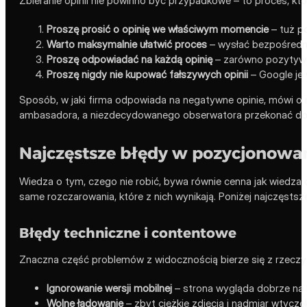
Zbieranie opinii nie powinno być przypadkowe – to proces, któr
Proszę prosić o opinię we właściwym momencie
– tuż po
Warto maksymalnie ułatwić proces
– wysłać bezpośredni
Proszę odpowiadać na każdą opinię
– zarówno pozytywną,
Proszę nigdy nie kupować fałszywych opinii
– Google je 
Sposób, w jaki firma odpowiada na negatywne opinie, mówi o n
ambasadora, a niezdecydowanego obserwatora przekonać do 
Najczęstsze błędy w pozycjonowa
Wiedza o tym, czego nie robić, bywa równie cenna jak wiedza 
same rozczarowania, które z nich wynikają. Poniżej najczęstsze
Błędy techniczne i contentowe
Znaczna część problemów z widocznością bierze się z rzeczy p
Ignorowanie wersji mobilnej
– strona wygląda dobrze na k
Wolne ładowanie
– zbyt ciężkie zdjęcia i nadmiar wtycze