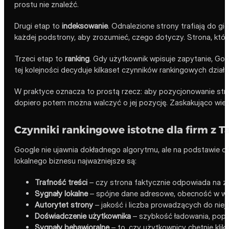
prostu nie znaleźć.
Drugi etap to
indeksowanie
. Odnalezione strony trafiają do gi
każdej podstrony, aby zrozumieć, czego dotyczy. Strona, która
Trzeci etap to
ranking
. Gdy użytkownik wpisuje zapytanie, Goog
tej kolejności decyduje kilkaset czynników rankingowych dział
W praktyce oznacza to prostą rzecz: aby pozycjonowanie stro
dopiero potem można walczyć o jej pozycję. Zaskakująco wie
Czynniki rankingowe istotne dla firm z 
Google nie ujawnia dokładnego algorytmu, ale na podstawie ofi
lokalnego biznesu najważniejsze są:
Trafność treści
– czy strona faktycznie odpowiada na za
Sygnały lokalne
– spójne dane adresowe, obecność w wi
Autorytet strony
– jakość i liczba prowadzących do niej l
Doświadczenie użytkownika
– szybkość ładowania, popr
Sygnały behawioralne
– to, czy użytkownicy chętnie klik