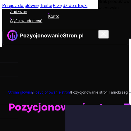
Brak produktów
Przejdź do głównej treści
Przejdź do stopki
w koszyku.
Zadzwoń
Konto
Wyślij wiadomość
Strona główna
/
Pozycjonowanie stron
/
Pozycjonowanie stron Tarnobrzeg 
Pozycjonowanie stron 