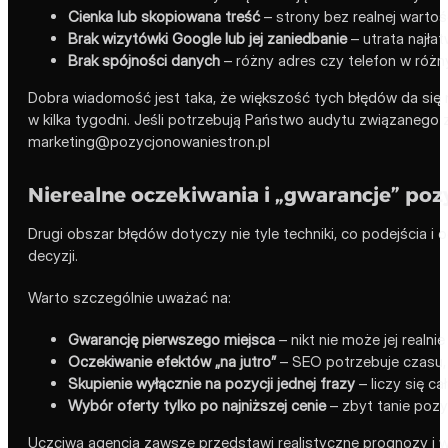
Cienka lub skopiowana treść
– strony bez realnej wartoś
Brak wizytówki Google lub jej zaniedbanie
– utrata najłat
Brak spójności danych
– różny adres czy telefon w różny
Dobra wiadomość jest taka, że większość tych błędów da się
w kilka tygodni. Jeśli potrzebują Państwo audytu związaneg
marketing@pozycjonowaniestron.pl
Nierealne oczekiwania i „gwarancje” pozy
Drugi obszar błędów dotyczy nie tyle techniki, co podejścia i
decyzji.
Warto szczególnie uważać na:
Gwarancję pierwszego miejsca
– nikt nie może jej realn
Oczekiwanie efektów „na jutro”
– SEO potrzebuje czasu, 
Skupienie wyłącznie na pozycji jednej frazy
– liczy się ca
Wybór oferty tylko po najniższej cenie
– zbyt tanie pozy
Uczciwa agencja zawsze przedstawi realistyczne prognozy i w